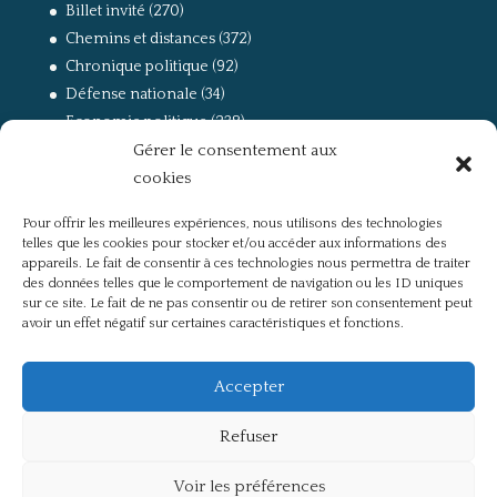
Billet invité
(270)
Chemins et distances
(372)
Chronique politique
(92)
Défense nationale
(34)
Economie politique
(238)
Gérer le consentement aux
Entretien
(168)
cookies
La guerre, la Résistance et la Déportation
(162)
la lutte des classes
(281)
Pour offrir les meilleures expériences, nous utilisons des technologies
Non classé
(42)
telles que les cookies pour stocker et/ou accéder aux informations des
Partis politiques, intelligentsia, médias
(750)
appareils. Le fait de consentir à ces technologies nous permettra de traiter
des données telles que le comportement de navigation ou les ID uniques
Présentation
(4)
sur ce site. Le fait de ne pas consentir ou de retirer son consentement peut
Références
(57)
avoir un effet négatif sur certaines caractéristiques et fonctions.
Res Publica
(649)
Union européenne
(238)
Accepter
Refuser
Voir les préférences