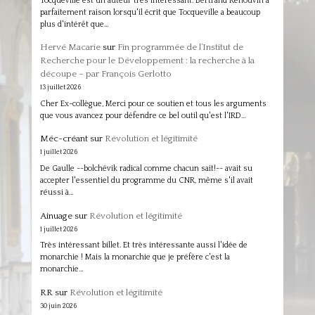
Tocqueville est un auteur très intéressant. Bertrand Renouvin a
parfaitement raison lorsqu'il écrit que Tocqueville a beaucoup
plus d'intérêt que…
Hervé Macarie
sur
Fin programmée de l’Institut de
Recherche pour le Développement : la recherche à la
découpe – par François Gerlotto
13 juillet 2026
Cher Ex-collègue, Merci pour ce soutien et tous les arguments
que vous avancez pour défendre ce bel outil qu'est l'IRD…
Méc-créant
sur
Révolution et légitimité
1 juillet 2026
De Gaulle --bolchévik radical comme chacun sait!-- avait su
accepter l'essentiel du programme du CNR, même s'il avait
réussi à…
Ainuage
sur
Révolution et légitimité
1 juillet 2026
Très intéressant billet. Et très intéressante aussi l'idée de
monarchie ! Mais la monarchie que je préfère c'est la
monarchie…
RR
sur
Révolution et légitimité
30 juin 2026