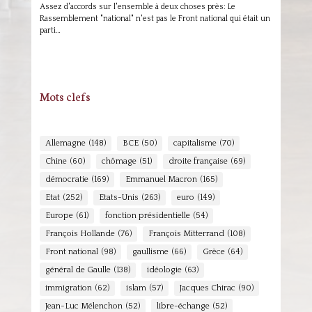
Assez d'accords sur l'ensemble à deux choses près: Le
Rassemblement "national" n'est pas le Front national qui était un
parti…
Mots clefs
Allemagne
(148)
BCE
(50)
capitalisme
(70)
Chine
(60)
chômage
(51)
droite française
(69)
démocratie
(169)
Emmanuel Macron
(165)
Etat
(252)
Etats-Unis
(263)
euro
(149)
Europe
(61)
fonction présidentielle
(54)
François Hollande
(76)
François Mitterrand
(108)
Front national
(98)
gaullisme
(66)
Grèce
(64)
général de Gaulle
(138)
idéologie
(63)
immigration
(62)
islam
(57)
Jacques Chirac
(90)
Jean-Luc Mélenchon
(52)
libre-échange
(52)