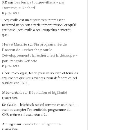
RR
sur
Les temps tocquevilliens – par
Dominique Decherf
17 juillet 2026
Tocqueville est un auteur très intéressant.
Bertrand Renouvin a parfaitement raison lorsqu'il
écrit que Tocqueville a beaucoup plus d'intérêt
que…
Hervé Macarie
sur
Fin programmée de
l’Institut de Recherche pour le
Développement : la recherche à la découpe –
par François Gerlotto
13 juillet 2026
Cher Ex-collègue, Merci pour ce soutien et tous les
arguments que vous avancez pour défendre ce bel
outil qu'est l'IRD…
Méc-créant
sur
Révolution et légitimité
1 juillet 2026
De Gaulle --bolchévik radical comme chacun sait!--
avait su accepter l'essentiel du programme du
CNR, même s'il avait réussi à…
Ainuage
sur
Révolution et légitimité
1 juillet 2026