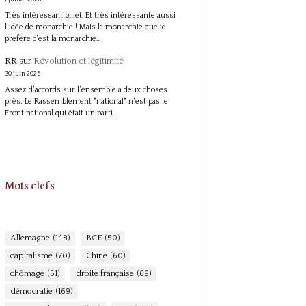
Très intéressant billet. Et très intéressante aussi
l'idée de monarchie ! Mais la monarchie que je
préfère c'est la monarchie…
RR
sur
Révolution et légitimité
30 juin 2026
Assez d'accords sur l'ensemble à deux choses
près: Le Rassemblement "national" n'est pas le
Front national qui était un parti…
Mots clefs
Allemagne
(148)
BCE
(50)
capitalisme
(70)
Chine
(60)
chômage
(51)
droite française
(69)
démocratie
(169)