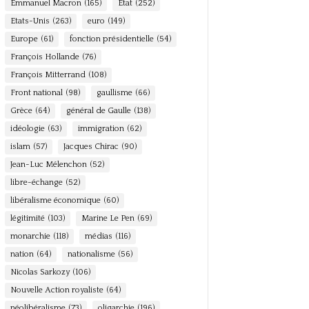
Emmanuel Macron
(165)
Etat
(252)
Etats-Unis
(263)
euro
(149)
Europe
(61)
fonction présidentielle
(54)
François Hollande
(76)
François Mitterrand
(108)
Front national
(98)
gaullisme
(66)
Grèce
(64)
général de Gaulle
(138)
idéologie
(63)
immigration
(62)
islam
(57)
Jacques Chirac
(90)
Jean-Luc Mélenchon
(52)
libre-échange
(52)
libéralisme économique
(60)
légitimité
(103)
Marine Le Pen
(69)
monarchie
(118)
médias
(116)
nation
(64)
nationalisme
(56)
Nicolas Sarkozy
(106)
Nouvelle Action royaliste
(64)
néolibéralisme
(73)
oligarchie
(196)