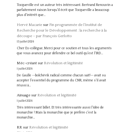
Tocqueville est un auteur très intéressant. Bertrand Renouvin a
parfaitement raison lorsqu'il écrit que Tocqueville a beaucoup
plus d'intérêt que…
Hervé Macarie
sur
Fin programmée de l’Institut de
Recherche pour le Développement : la recherche à la
découpe – par François Gerlotto
13 juillet 2026
Cher Ex-collègue, Merci pour ce soutien et tous les arguments
que vous avancez pour défendre ce bel outil qu'est l'IRD…
Méc-créant
sur
Révolution et légitimité
1 juillet 2026
De Gaulle --bolchévik radical comme chacun sait!-- avait su
accepter l'essentiel du programme du CNR, même s'il avait
réussi à…
Ainuage
sur
Révolution et légitimité
1 juillet 2026
Très intéressant billet. Et très intéressante aussi l'idée de
monarchie ! Mais la monarchie que je préfère c'est la
monarchie…
RR
sur
Révolution et légitimité