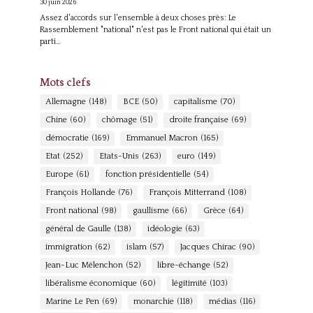
30 juin 2026
Assez d'accords sur l'ensemble à deux choses près: Le
Rassemblement "national" n'est pas le Front national qui était un
parti…
Mots clefs
Allemagne
(148)
BCE
(50)
capitalisme
(70)
Chine
(60)
chômage
(51)
droite française
(69)
démocratie
(169)
Emmanuel Macron
(165)
Etat
(252)
Etats-Unis
(263)
euro
(149)
Europe
(61)
fonction présidentielle
(54)
François Hollande
(76)
François Mitterrand
(108)
Front national
(98)
gaullisme
(66)
Grèce
(64)
général de Gaulle
(138)
idéologie
(63)
immigration
(62)
islam
(57)
Jacques Chirac
(90)
Jean-Luc Mélenchon
(52)
libre-échange
(52)
libéralisme économique
(60)
légitimité
(103)
Marine Le Pen
(69)
monarchie
(118)
médias
(116)