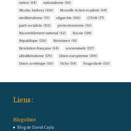
nation
(64)
nationalisme
(56)
Nicolas Sarkozy
(106)
Nouvelle Action royaliste
(64)
néolibéralisme
(73)
oligarchie
(196)
OTAN
(77)
parti socialiste
(152)
protectionnisme
(56)
Rassemblement national
(52)
Russie
(138)
République
(126)
Résistance
(91)
Révolution française
(64)
souveraineté
(137)
ultralibéralisme
(175)
Union européenne
(199)
Union soviétique
(56)
Vichy
(54)
Yougoslavie
(50)
Liens :
Blogoliste
Blog de David Cayla