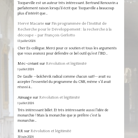
Tocqueville est un auteur très intéressant. Bertrand Renouvin a
parfaitement raison lorsqu'il écrit que Tocqueville a beaucoup
plus d'intérêt que…
Hervé Macarie
sur
Fin programmée de l’Institut de
Recherche pour le Développement : la recherche à la
découpe – par François Gerlotto
13 juillet 2026
Cher Ex-collègue, Merci pour ce soutien et tous les arguments
que vous avancez pour défendre ce bel outil qu'est l'IRD…
Méc-créant
sur
Révolution et légitimité
1 juillet 2026
De Gaulle --bolchévik radical comme chacun sait!-- avait su
accepter l'essentiel du programme du CNR, même s'il avait
réussi à…
Ainuage
sur
Révolution et légitimité
1 juillet 2026
Très intéressant billet. Et très intéressante aussi l'idée de
monarchie ! Mais la monarchie que je préfère c'est la
monarchie…
RR
sur
Révolution et légitimité
30 juin 2026