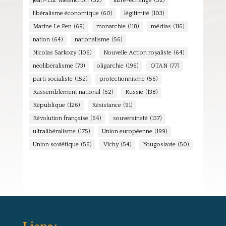
Jean-Luc Mélenchon
(52)
libre-échange
(52)
libéralisme économique
(60)
légitimité
(103)
Marine Le Pen
(69)
monarchie
(118)
médias
(116)
nation
(64)
nationalisme
(56)
Nicolas Sarkozy
(106)
Nouvelle Action royaliste
(64)
néolibéralisme
(73)
oligarchie
(196)
OTAN
(77)
parti socialiste
(152)
protectionnisme
(56)
Rassemblement national
(52)
Russie
(138)
République
(126)
Résistance
(91)
Révolution française
(64)
souveraineté
(137)
ultralibéralisme
(175)
Union européenne
(199)
Union soviétique
(56)
Vichy
(54)
Yougoslavie
(50)
Liens :