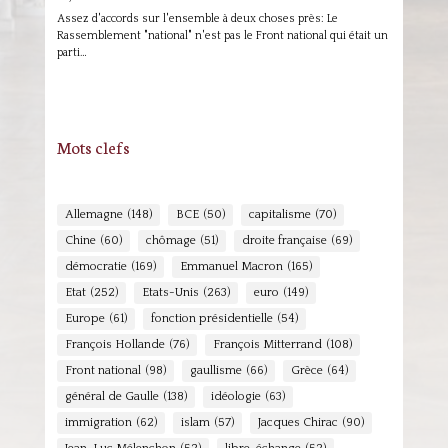
Assez d'accords sur l'ensemble à deux choses près: Le
Rassemblement "national" n'est pas le Front national qui était un
parti…
Mots clefs
Allemagne
(148)
BCE
(50)
capitalisme
(70)
Chine
(60)
chômage
(51)
droite française
(69)
démocratie
(169)
Emmanuel Macron
(165)
Etat
(252)
Etats-Unis
(263)
euro
(149)
Europe
(61)
fonction présidentielle
(54)
François Hollande
(76)
François Mitterrand
(108)
Front national
(98)
gaullisme
(66)
Grèce
(64)
général de Gaulle
(138)
idéologie
(63)
immigration
(62)
islam
(57)
Jacques Chirac
(90)