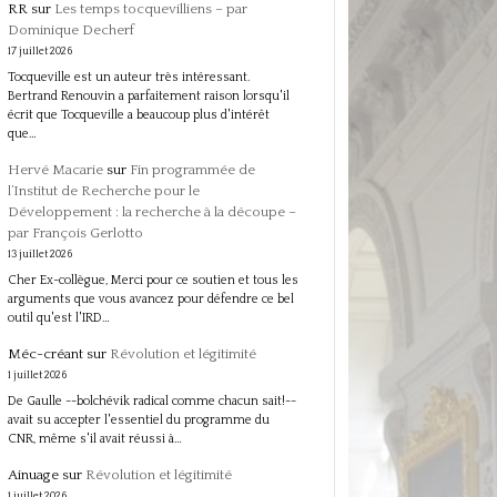
RR
sur
Les temps tocquevilliens – par
Dominique Decherf
17 juillet 2026
Tocqueville est un auteur très intéressant.
Bertrand Renouvin a parfaitement raison lorsqu'il
écrit que Tocqueville a beaucoup plus d'intérêt
que…
Hervé Macarie
sur
Fin programmée de
l’Institut de Recherche pour le
Développement : la recherche à la découpe –
par François Gerlotto
13 juillet 2026
Cher Ex-collègue, Merci pour ce soutien et tous les
arguments que vous avancez pour défendre ce bel
outil qu'est l'IRD…
Méc-créant
sur
Révolution et légitimité
1 juillet 2026
De Gaulle --bolchévik radical comme chacun sait!--
avait su accepter l'essentiel du programme du
CNR, même s'il avait réussi à…
Ainuage
sur
Révolution et légitimité
1 juillet 2026