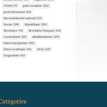
OTAN
(77)
parti socialiste
(152)
protectionnisme
(56)
Rassemblement national
(52)
Russie
(138)
République
(126)
Résistance
(91)
Révolution française
(64)
souveraineté
(137)
ultralibéralisme
(175)
Union européenne
(199)
Union soviétique
(56)
Vichy
(54)
Yougoslavie
(50)
Catégories