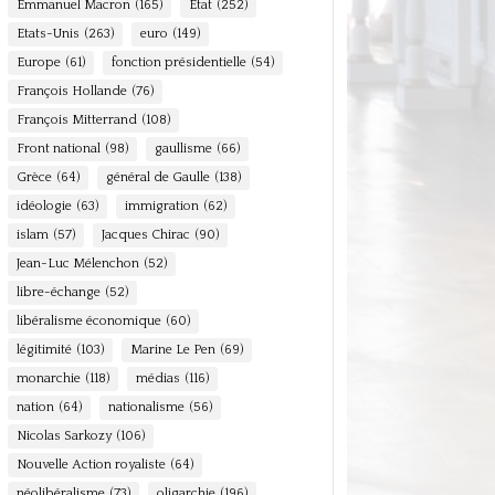
Emmanuel Macron
(165)
Etat
(252)
Etats-Unis
(263)
euro
(149)
Europe
(61)
fonction présidentielle
(54)
François Hollande
(76)
François Mitterrand
(108)
Front national
(98)
gaullisme
(66)
Grèce
(64)
général de Gaulle
(138)
idéologie
(63)
immigration
(62)
islam
(57)
Jacques Chirac
(90)
Jean-Luc Mélenchon
(52)
libre-échange
(52)
libéralisme économique
(60)
légitimité
(103)
Marine Le Pen
(69)
monarchie
(118)
médias
(116)
nation
(64)
nationalisme
(56)
Nicolas Sarkozy
(106)
Nouvelle Action royaliste
(64)
néolibéralisme
(73)
oligarchie
(196)