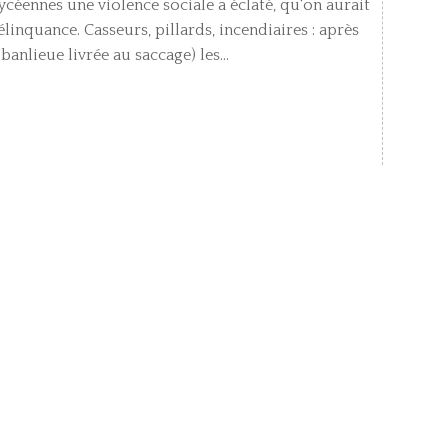
éennes une violence sociale a éclaté, qu'on aurait
élinquance. Casseurs, pillards, incendiaires : après
anlieue livrée au saccage) les...