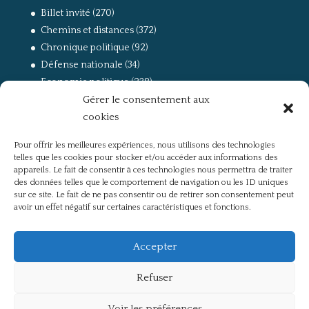
Billet invité
(270)
Chemins et distances
(372)
Chronique politique
(92)
Défense nationale
(34)
Economie politique
(238)
Gérer le consentement aux
Entretien
(168)
cookies
La guerre, la Résistance et la Déportation
(162)
la lutte des classes
(281)
Pour offrir les meilleures expériences, nous utilisons des technologies
Non classé
(42)
telles que les cookies pour stocker et/ou accéder aux informations des
Partis politiques, intelligentsia, médias
(750)
appareils. Le fait de consentir à ces technologies nous permettra de traiter
des données telles que le comportement de navigation ou les ID uniques
Présentation
(4)
sur ce site. Le fait de ne pas consentir ou de retirer son consentement peut
Références
(57)
avoir un effet négatif sur certaines caractéristiques et fonctions.
Res Publica
(649)
Union européenne
(238)
Accepter
Refuser
Voir les préférences