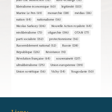
Jean-Luc Mélenchon
(52)
libre-échange
(52)
libéralisme économique
(60)
légitimité
(103)
Marine Le Pen
(69)
monarchie
(118)
médias
(116)
nation
(64)
nationalisme
(56)
Nicolas Sarkozy
(106)
Nouvelle Action royaliste
(64)
néolibéralisme
(73)
oligarchie
(196)
OTAN
(77)
parti socialiste
(152)
protectionnisme
(56)
Rassemblement national
(52)
Russie
(138)
République
(126)
Résistance
(91)
Révolution française
(64)
souveraineté
(137)
ultralibéralisme
(175)
Union européenne
(199)
Union soviétique
(56)
Vichy
(54)
Yougoslavie
(50)
Liens :