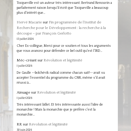
Tocqueville est un auteur très intéressant. Bertrand Renouvin a
parfaitement raison lorsqu'il écrit que Tocqueville a beaucoup
plus d'intérêt que…
Hervé Macarie
sur
Fin programmée de l’Institut de
Recherche pour le Développement : la recherche à la
découpe – par François Gerlotto
13 juillet 2026
Cher Ex-collègue, Merci pour ce soutien et tous les arguments
que vous avancez pour défendre ce bel outil qu'est l'IRD…
Méc-créant
sur
Révolution et légitimité
1 juillet 2026
De Gaulle --bolchévik radical comme chacun sait!-- avait su
accepter l'essentiel du programme du CNR, même s'il avait
réussi à…
Ainuage
sur
Révolution et légitimité
1 juillet 2026
Très intéressant billet. Et très intéressante aussi l'idée de
monarchie ! Mais la monarchie que je préfère c'est la
monarchie…
RR
sur
Révolution et légitimité
30 juin 2026