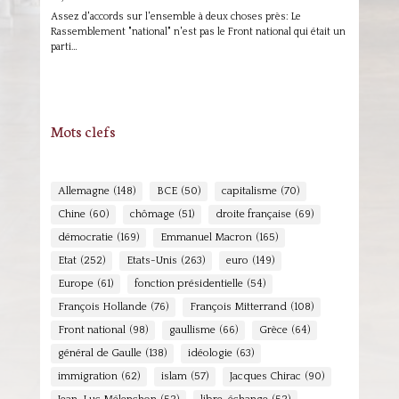
Assez d'accords sur l'ensemble à deux choses près: Le
Rassemblement "national" n'est pas le Front national qui était un
parti…
Mots clefs
Allemagne
(148)
BCE
(50)
capitalisme
(70)
Chine
(60)
chômage
(51)
droite française
(69)
démocratie
(169)
Emmanuel Macron
(165)
Etat
(252)
Etats-Unis
(263)
euro
(149)
Europe
(61)
fonction présidentielle
(54)
François Hollande
(76)
François Mitterrand
(108)
Front national
(98)
gaullisme
(66)
Grèce
(64)
général de Gaulle
(138)
idéologie
(63)
immigration
(62)
islam
(57)
Jacques Chirac
(90)