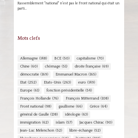
Rassemblement "national" n'est pas le Front national qui était un
parti…
Mots clefs
Allemagne
(148)
BCE
(50)
capitalisme
(70)
Chine
(60)
chômage
(51)
droite française
(69)
démocratie
(169)
Emmanuel Macron
(165)
Etat
(252)
Etats-Unis
(263)
euro
(149)
Europe
(61)
fonction présidentielle
(54)
François Hollande
(76)
François Mitterrand
(108)
Front national
(98)
gaullisme
(66)
Grèce
(64)
général de Gaulle
(138)
idéologie
(63)
immigration
(62)
islam
(57)
Jacques Chirac
(90)
Jean-Luc Mélenchon
(52)
libre-échange
(52)