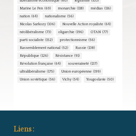
libéralisme économique
(60)
légitimité
(103)
Marine Le Pen
(69)
monarchie
(118)
médias
(116)
nation
(64)
nationalisme
(56)
Nicolas Sarkozy
(106)
Nouvelle Action royaliste
(64)
néolibéralisme
(73)
oligarchie
(196)
OTAN
(77)
parti socialiste
(152)
protectionnisme
(56)
Rassemblement national
(52)
Russie
(138)
République
(126)
Résistance
(91)
Révolution française
(64)
souveraineté
(137)
ultralibéralisme
(175)
Union européenne
(199)
Union soviétique
(56)
Vichy
(54)
Yougoslavie
(50)
Liens :