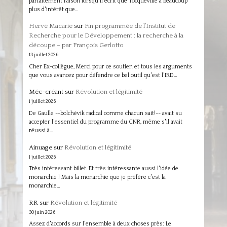
parfaitement raison lorsqu'il écrit que Tocqueville a beaucoup
plus d'intérêt que…
Hervé Macarie
sur
Fin programmée de l’Institut de
Recherche pour le Développement : la recherche à la
découpe – par François Gerlotto
13 juillet 2026
Cher Ex-collègue, Merci pour ce soutien et tous les arguments
que vous avancez pour défendre ce bel outil qu'est l'IRD…
Méc-créant
sur
Révolution et légitimité
1 juillet 2026
De Gaulle --bolchévik radical comme chacun sait!-- avait su
accepter l'essentiel du programme du CNR, même s'il avait
réussi à…
Ainuage
sur
Révolution et légitimité
1 juillet 2026
Très intéressant billet. Et très intéressante aussi l'idée de
monarchie ! Mais la monarchie que je préfère c'est la
monarchie…
RR
sur
Révolution et légitimité
30 juin 2026
Assez d'accords sur l'ensemble à deux choses près: Le