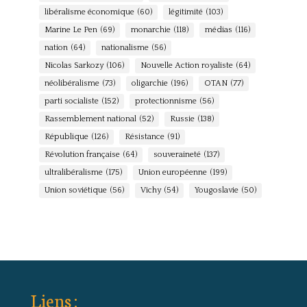
libéralisme économique
(60)
légitimité
(103)
Marine Le Pen
(69)
monarchie
(118)
médias
(116)
nation
(64)
nationalisme
(56)
Nicolas Sarkozy
(106)
Nouvelle Action royaliste
(64)
néolibéralisme
(73)
oligarchie
(196)
OTAN
(77)
parti socialiste
(152)
protectionnisme
(56)
Rassemblement national
(52)
Russie
(138)
République
(126)
Résistance
(91)
Révolution française
(64)
souveraineté
(137)
ultralibéralisme
(175)
Union européenne
(199)
Union soviétique
(56)
Vichy
(54)
Yougoslavie
(50)
Liens :