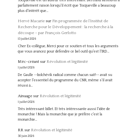
Tocqueville est un auteur très intéressant. Bertrand Renouvin a
parfaitement raison lorsqu'il écrit que Tocqueville a beaucoup
plus d'intérêt que…
Hervé Macarie
sur
Fin programmée de l’Institut de
Recherche pour le Développement : la recherche à la
découpe – par François Gerlotto
13 juillet 2026
Cher Ex-collègue, Merci pour ce soutien et tous les arguments
que vous avancez pour défendre ce bel outil qu'est l'IRD…
Méc-créant
sur
Révolution et légitimité
1 juillet 2026
De Gaulle --bolchévik radical comme chacun sait!-- avait su
accepter l'essentiel du programme du CNR, même s'il avait
réussi à…
Ainuage
sur
Révolution et légitimité
1 juillet 2026
Très intéressant billet. Et très intéressante aussi l'idée de
monarchie ! Mais la monarchie que je préfère c'est la
monarchie…
RR
sur
Révolution et légitimité
30 juin 2026