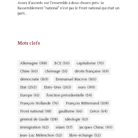
Assez d'accords sur l'ensemble à deux choses près: Le
Rassemblement "national" n'est pas le Front national qui était un
parti…
Mots clefs
Allemagne
(148)
BCE
(50)
capitalisme
(70)
Chine
(60)
chômage
(51)
droite française
(69)
démocratie
(169)
Emmanuel Macron
(165)
Etat
(252)
Etats-Unis
(263)
euro
(149)
Europe
(61)
fonction présidentielle
(54)
François Hollande
(76)
François Mitterrand
(108)
Front national
(98)
gaullisme
(66)
Grèce
(64)
général de Gaulle
(138)
idéologie
(63)
immigration
(62)
islam
(57)
Jacques Chirac
(90)
Jean-Luc Mélenchon
(52)
libre-échange
(52)