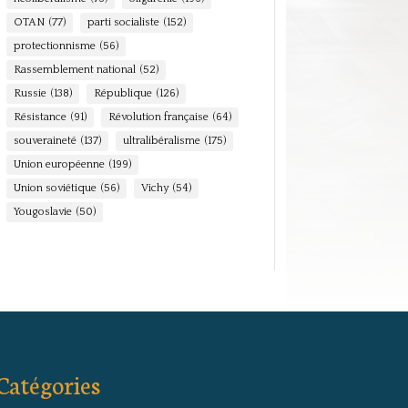
OTAN
(77)
parti socialiste
(152)
protectionnisme
(56)
Rassemblement national
(52)
Russie
(138)
République
(126)
Résistance
(91)
Révolution française
(64)
souveraineté
(137)
ultralibéralisme
(175)
Union européenne
(199)
Union soviétique
(56)
Vichy
(54)
Yougoslavie
(50)
Catégories