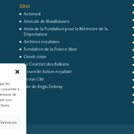
Sites
Acrimed
Amicale de Mauthausen
Amis de la Fondation pour la Mémoire de la
Déportation
Archives royalistes
Fondation de la France libre
Greek crisis
Le Courrier des Balkans
Nouvelle Action royaliste
Revue Cité
que les
Site de Régis Debray
 consentir à
rtement de
irer son
ctions.
éférences
s