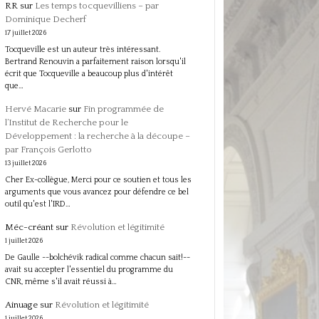
RR
sur
Les temps tocquevilliens – par
Dominique Decherf
17 juillet 2026
Tocqueville est un auteur très intéressant.
Bertrand Renouvin a parfaitement raison lorsqu'il
écrit que Tocqueville a beaucoup plus d'intérêt
que…
Hervé Macarie
sur
Fin programmée de
l’Institut de Recherche pour le
Développement : la recherche à la découpe –
par François Gerlotto
13 juillet 2026
Cher Ex-collègue, Merci pour ce soutien et tous les
arguments que vous avancez pour défendre ce bel
outil qu'est l'IRD…
Méc-créant
sur
Révolution et légitimité
1 juillet 2026
De Gaulle --bolchévik radical comme chacun sait!--
avait su accepter l'essentiel du programme du
CNR, même s'il avait réussi à…
Ainuage
sur
Révolution et légitimité
1 juillet 2026