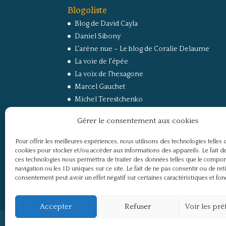
Blogoliste
Blog de David Cayla
Daniel Sibony
L'arêne nue – Le blog de Coralie Delaume
La voie de l'épée
La voix de l'hexagone
Marcel Gauchet
Michel Terestchenko
Paul Jorion
Gérer le consentement aux cookies
RussEurope – Le Carnet de Jacques Sapir sur la
Russie et l’Europe
Pour offrir les meilleures expériences, nous utilisons des technologies telles 
Secret Défense
cookies pour stocker et/ou accéder aux informations des appareils. Le fait de
Un regard sur la Russie
ces technologies nous permettra de traiter des données telles que le compo
navigation ou les ID uniques sur ce site. Le fait de ne pas consentir ou de ret
consentement peut avoir un effet négatif sur certaines caractéristiques et fon
Accepter
Refuser
Voir les pr
Politique de confidentialité
Mentions légale