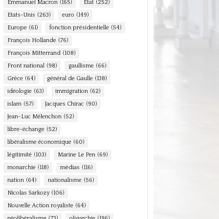
Emmanuel Macron
(165)
Etat
(252)
Etats-Unis
(263)
euro
(149)
Europe
(61)
fonction présidentielle
(54)
François Hollande
(76)
François Mitterrand
(108)
Front national
(98)
gaullisme
(66)
Grèce
(64)
général de Gaulle
(138)
idéologie
(63)
immigration
(62)
islam
(57)
Jacques Chirac
(90)
Jean-Luc Mélenchon
(52)
libre-échange
(52)
libéralisme économique
(60)
légitimité
(103)
Marine Le Pen
(69)
monarchie
(118)
médias
(116)
nation
(64)
nationalisme
(56)
Nicolas Sarkozy
(106)
Nouvelle Action royaliste
(64)
néolibéralisme
(73)
oligarchie
(196)