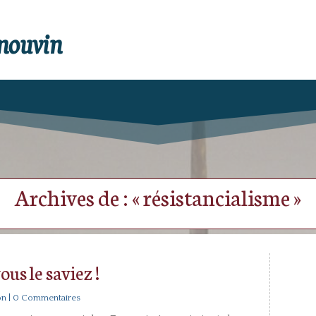
enouvin
Archives de : « résistancialisme »
ous le saviez !
on
| 0 Commentaires