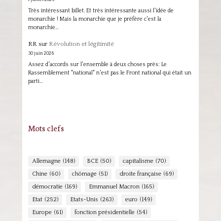
Très intéressant billet. Et très intéressante aussi l'idée de
monarchie ! Mais la monarchie que je préfère c'est la
monarchie…
RR
sur
Révolution et légitimité
30 juin 2026
Assez d'accords sur l'ensemble à deux choses près: Le
Rassemblement "national" n'est pas le Front national qui était un
parti…
Mots clefs
Allemagne
(148)
BCE
(50)
capitalisme
(70)
Chine
(60)
chômage
(51)
droite française
(69)
démocratie
(169)
Emmanuel Macron
(165)
Etat
(252)
Etats-Unis
(263)
euro
(149)
Europe
(61)
fonction présidentielle
(54)