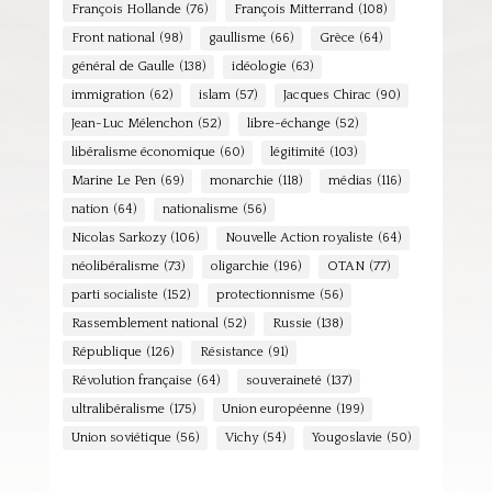
François Hollande
(76)
François Mitterrand
(108)
Front national
(98)
gaullisme
(66)
Grèce
(64)
général de Gaulle
(138)
idéologie
(63)
immigration
(62)
islam
(57)
Jacques Chirac
(90)
Jean-Luc Mélenchon
(52)
libre-échange
(52)
libéralisme économique
(60)
légitimité
(103)
Marine Le Pen
(69)
monarchie
(118)
médias
(116)
nation
(64)
nationalisme
(56)
Nicolas Sarkozy
(106)
Nouvelle Action royaliste
(64)
néolibéralisme
(73)
oligarchie
(196)
OTAN
(77)
parti socialiste
(152)
protectionnisme
(56)
Rassemblement national
(52)
Russie
(138)
République
(126)
Résistance
(91)
Révolution française
(64)
souveraineté
(137)
ultralibéralisme
(175)
Union européenne
(199)
Union soviétique
(56)
Vichy
(54)
Yougoslavie
(50)