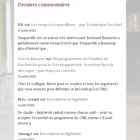
Derniers commentaires
RR
sur
Les temps tocquevilliens – par Dominique Decherf
17 juillet 2026
Tocqueville est un auteur très intéressant. Bertrand Renouvin a
parfaitement raison lorsqu'il écrit que Tocqueville a beaucoup
plus d'intérêt que…
Hervé Macarie
sur
Fin programmée de l’Institut de
Recherche pour le Développement : la recherche à la
découpe – par François Gerlotto
13 juillet 2026
Cher Ex-collègue, Merci pour ce soutien et tous les arguments
que vous avancez pour défendre ce bel outil qu'est l'IRD…
Méc-créant
sur
Révolution et légitimité
1 juillet 2026
De Gaulle --bolchévik radical comme chacun sait!-- avait su
accepter l'essentiel du programme du CNR, même s'il avait
réussi à…
Ainuage
sur
Révolution et légitimité
1 juillet 2026