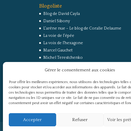
Blogoliste
Blog de David Cayla
Daniel Sibony
L'arêne nue – Le blog de Coralie Delaume
La voie de l'épée
La voix de l'hexagone
Marcel Gauchet
Michel Terestchenko
Paul Jorion
Gérer le consentement aux cookies
RussEurope – Le Carnet de Jacques Sapir sur la
Russie et l’Europe
Pour offrir les meilleures expériences, nous utilisons des technologies telles 
Secret Défense
cookies pour stocker et/ou accéder aux informations des appareils. Le fait de
Un regard sur la Russie
ces technologies nous permettra de traiter des données telles que le compo
navigation ou les ID uniques sur ce site. Le fait de ne pas consentir ou de ret
consentement peut avoir un effet négatif sur certaines caractéristiques et fon
Accepter
Refuser
Voir les pr
Politique de confidentialité
Mentions légale