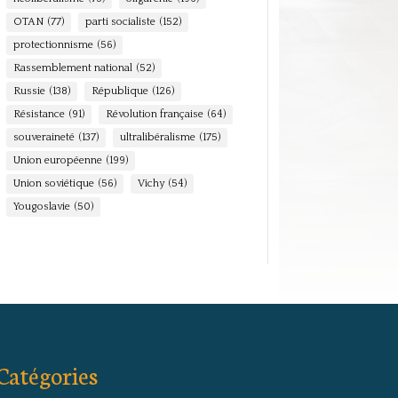
OTAN
(77)
parti socialiste
(152)
protectionnisme
(56)
Rassemblement national
(52)
Russie
(138)
République
(126)
Résistance
(91)
Révolution française
(64)
souveraineté
(137)
ultralibéralisme
(175)
Union européenne
(199)
Union soviétique
(56)
Vichy
(54)
Yougoslavie
(50)
Catégories