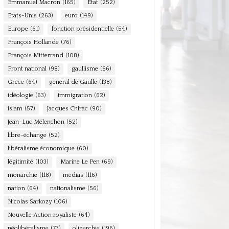
Emmanuel Macron
(165)
Etat
(252)
Etats-Unis
(263)
euro
(149)
Europe
(61)
fonction présidentielle
(54)
François Hollande
(76)
François Mitterrand
(108)
Front national
(98)
gaullisme
(66)
Grèce
(64)
général de Gaulle
(138)
idéologie
(63)
immigration
(62)
islam
(57)
Jacques Chirac
(90)
Jean-Luc Mélenchon
(52)
libre-échange
(52)
libéralisme économique
(60)
légitimité
(103)
Marine Le Pen
(69)
monarchie
(118)
médias
(116)
nation
(64)
nationalisme
(56)
Nicolas Sarkozy
(106)
Nouvelle Action royaliste
(64)
néolibéralisme
(73)
oligarchie
(196)