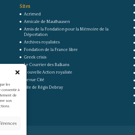
Sites
Acrimed
Amicale de Mauthausen
Amis de la Fondation pour la Mémoire de la
Déportation
Archives royalistes
Fondation de la France libre
Greek crisis
Le Courrier des Balkans
Nouvelle Action royaliste
Revue Cité
que les
Site de Régis Debray
 consentir à
rtement de
irer son
ctions.
éférences
s