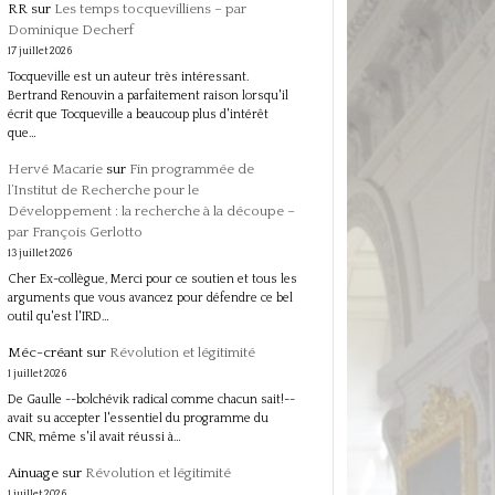
RR
sur
Les temps tocquevilliens – par
Dominique Decherf
17 juillet 2026
Tocqueville est un auteur très intéressant.
Bertrand Renouvin a parfaitement raison lorsqu'il
écrit que Tocqueville a beaucoup plus d'intérêt
que…
Hervé Macarie
sur
Fin programmée de
l’Institut de Recherche pour le
Développement : la recherche à la découpe –
par François Gerlotto
13 juillet 2026
Cher Ex-collègue, Merci pour ce soutien et tous les
arguments que vous avancez pour défendre ce bel
outil qu'est l'IRD…
Méc-créant
sur
Révolution et légitimité
1 juillet 2026
De Gaulle --bolchévik radical comme chacun sait!--
avait su accepter l'essentiel du programme du
CNR, même s'il avait réussi à…
Ainuage
sur
Révolution et légitimité
1 juillet 2026