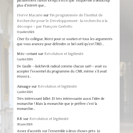
parfaitement raison lorsqu'il écrit que Tocqueville a beaucoup
plus d'intérêt que…
Hervé Macarie
sur
Fin programmée de l’Institut de
Recherche pour le Développement : la recherche à la
découpe – par François Gerlotto
13 juillet 2026
Cher Ex-collègue, Merci pour ce soutien et tous les arguments
que vous avancez pour défendre ce bel outil qu'est l'IRD…
Méc-créant
sur
Révolution et légitimité
1 juillet 2026
De Gaulle --bolchévik radical comme chacun sait!-- avait su
accepter l'essentiel du programme du CNR, même s'il avait
réussi à…
Ainuage
sur
Révolution et légitimité
1 juillet 2026
Très intéressant billet. Et très intéressante aussi l'idée de
monarchie ! Mais la monarchie que je préfère c'est la
monarchie…
RR
sur
Révolution et légitimité
30 juin 2026
Assez d'accords sur l'ensemble à deux choses près: Le