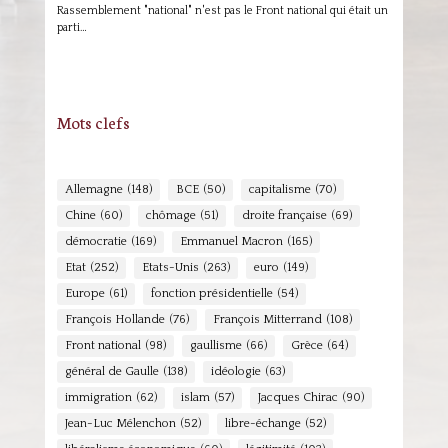
Rassemblement "national" n'est pas le Front national qui était un
parti…
Mots clefs
Allemagne
(148)
BCE
(50)
capitalisme
(70)
Chine
(60)
chômage
(51)
droite française
(69)
démocratie
(169)
Emmanuel Macron
(165)
Etat
(252)
Etats-Unis
(263)
euro
(149)
Europe
(61)
fonction présidentielle
(54)
François Hollande
(76)
François Mitterrand
(108)
Front national
(98)
gaullisme
(66)
Grèce
(64)
général de Gaulle
(138)
idéologie
(63)
immigration
(62)
islam
(57)
Jacques Chirac
(90)
Jean-Luc Mélenchon
(52)
libre-échange
(52)