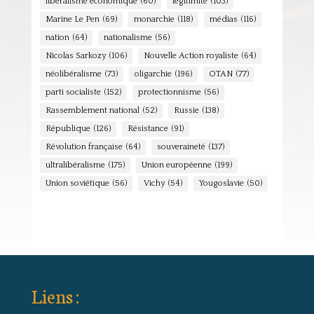
libéralisme économique
(60)
légitimité
(103)
Marine Le Pen
(69)
monarchie
(118)
médias
(116)
nation
(64)
nationalisme
(56)
Nicolas Sarkozy
(106)
Nouvelle Action royaliste
(64)
néolibéralisme
(73)
oligarchie
(196)
OTAN
(77)
parti socialiste
(152)
protectionnisme
(56)
Rassemblement national
(52)
Russie
(138)
République
(126)
Résistance
(91)
Révolution française
(64)
souveraineté
(137)
ultralibéralisme
(175)
Union européenne
(199)
Union soviétique
(56)
Vichy
(54)
Yougoslavie
(50)
Liens :