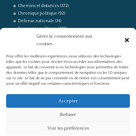
Chemins et distances
(372)
Chronique politique
(92)
Défense nationale
(34)
Economie politique
(238)
Gérer le consentement aux
Entretien
(168)
cookies
La guerre, la Résistance et la Déportation
(162)
la lutte des classes
(281)
Pour offrir les meilleures expériences, nous utilisons des technologies
Non classé
(42)
telles que les cookies pour stocker et/ou accéder aux informations des
Partis politiques, intelligentsia, médias
(750)
appareils. Le fait de consentir à ces technologies nous permettra de traiter
des données telles que le comportement de navigation ou les ID uniques
Présentation
(4)
sur ce site. Le fait de ne pas consentir ou de retirer son consentement peut
Références
(57)
avoir un effet négatif sur certaines caractéristiques et fonctions.
Res Publica
(649)
Union européenne
(238)
Accepter
Refuser
Voir les préférences
Politique de confidentialité
Mentions légales