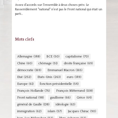
Assez d'accords sur l'ensemble à deux choses près: Le
Rassemblement "national" n'est pas le Front national qui était un
parti…
Mots clefs
Allemagne
(148)
BCE
(50)
capitalisme
(70)
Chine
(60)
chômage
(51)
droite française
(69)
démocratie
(169)
Emmanuel Macron
(165)
Etat
(252)
Etats-Unis
(263)
euro
(149)
Europe
(61)
fonction présidentielle
(54)
François Hollande
(76)
François Mitterrand
(108)
Front national
(98)
gaullisme
(66)
Grèce
(64)
général de Gaulle
(138)
idéologie
(63)
immigration
(62)
islam
(57)
Jacques Chirac
(90)