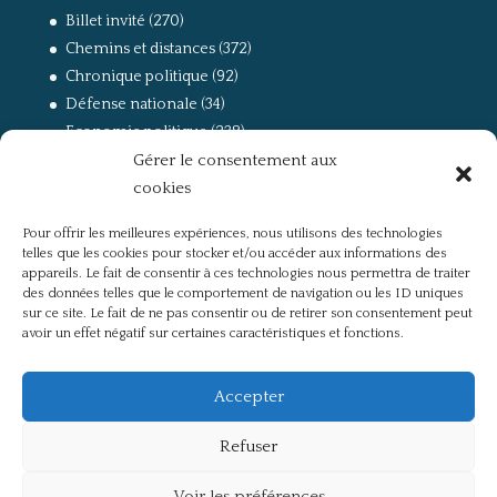
Billet invité
(270)
Chemins et distances
(372)
Chronique politique
(92)
Défense nationale
(34)
Economie politique
(238)
Gérer le consentement aux
Entretien
(168)
cookies
La guerre, la Résistance et la Déportation
(162)
la lutte des classes
(281)
Pour offrir les meilleures expériences, nous utilisons des technologies
Non classé
(42)
telles que les cookies pour stocker et/ou accéder aux informations des
Partis politiques, intelligentsia, médias
(750)
appareils. Le fait de consentir à ces technologies nous permettra de traiter
des données telles que le comportement de navigation ou les ID uniques
Présentation
(4)
sur ce site. Le fait de ne pas consentir ou de retirer son consentement peut
Références
(57)
avoir un effet négatif sur certaines caractéristiques et fonctions.
Res Publica
(649)
Union européenne
(238)
Accepter
Refuser
Voir les préférences