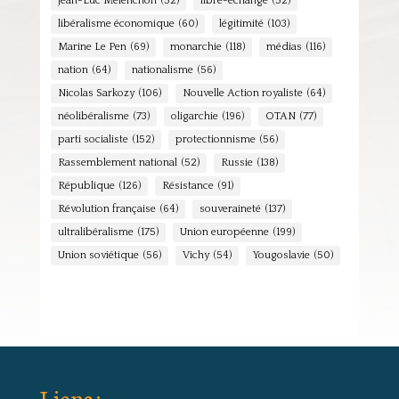
Jean-Luc Mélenchon
(52)
libre-échange
(52)
libéralisme économique
(60)
légitimité
(103)
Marine Le Pen
(69)
monarchie
(118)
médias
(116)
nation
(64)
nationalisme
(56)
Nicolas Sarkozy
(106)
Nouvelle Action royaliste
(64)
néolibéralisme
(73)
oligarchie
(196)
OTAN
(77)
parti socialiste
(152)
protectionnisme
(56)
Rassemblement national
(52)
Russie
(138)
République
(126)
Résistance
(91)
Révolution française
(64)
souveraineté
(137)
ultralibéralisme
(175)
Union européenne
(199)
Union soviétique
(56)
Vichy
(54)
Yougoslavie
(50)
Liens :