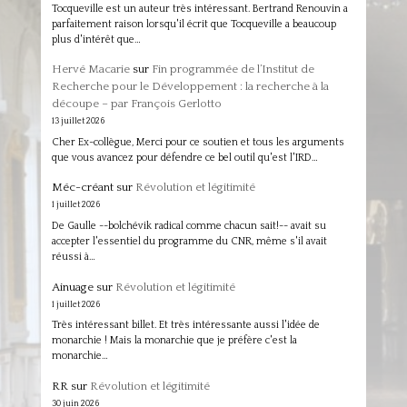
Tocqueville est un auteur très intéressant. Bertrand Renouvin a
parfaitement raison lorsqu'il écrit que Tocqueville a beaucoup
plus d'intérêt que…
Hervé Macarie
sur
Fin programmée de l’Institut de
Recherche pour le Développement : la recherche à la
découpe – par François Gerlotto
13 juillet 2026
Cher Ex-collègue, Merci pour ce soutien et tous les arguments
que vous avancez pour défendre ce bel outil qu'est l'IRD…
Méc-créant
sur
Révolution et légitimité
1 juillet 2026
De Gaulle --bolchévik radical comme chacun sait!-- avait su
accepter l'essentiel du programme du CNR, même s'il avait
réussi à…
Ainuage
sur
Révolution et légitimité
1 juillet 2026
Très intéressant billet. Et très intéressante aussi l'idée de
monarchie ! Mais la monarchie que je préfère c'est la
monarchie…
RR
sur
Révolution et légitimité
30 juin 2026