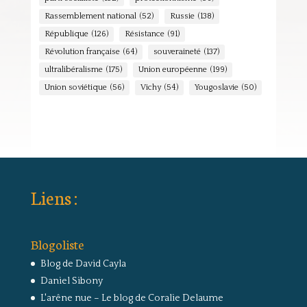
Rassemblement national
(52)
Russie
(138)
République
(126)
Résistance
(91)
Révolution française
(64)
souveraineté
(137)
ultralibéralisme
(175)
Union européenne
(199)
Union soviétique
(56)
Vichy
(54)
Yougoslavie
(50)
Liens :
Blogoliste
Blog de David Cayla
Daniel Sibony
L'arêne nue – Le blog de Coralie Delaume