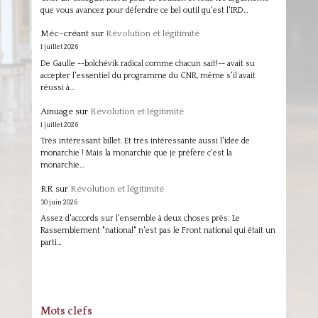
que vous avancez pour défendre ce bel outil qu'est l'IRD…
Méc-créant
sur
Révolution et légitimité
1 juillet 2026
De Gaulle --bolchévik radical comme chacun sait!-- avait su
accepter l'essentiel du programme du CNR, même s'il avait
réussi à…
Ainuage
sur
Révolution et légitimité
1 juillet 2026
Très intéressant billet. Et très intéressante aussi l'idée de
monarchie ! Mais la monarchie que je préfère c'est la
monarchie…
RR
sur
Révolution et légitimité
30 juin 2026
Assez d'accords sur l'ensemble à deux choses près: Le
Rassemblement "national" n'est pas le Front national qui était un
parti…
Mots clefs