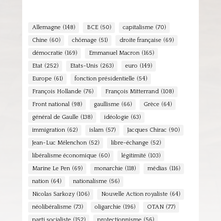
Allemagne
(148)
BCE
(50)
capitalisme
(70)
Chine
(60)
chômage
(51)
droite française
(69)
démocratie
(169)
Emmanuel Macron
(165)
Etat
(252)
Etats-Unis
(263)
euro
(149)
Europe
(61)
fonction présidentielle
(54)
François Hollande
(76)
François Mitterrand
(108)
Front national
(98)
gaullisme
(66)
Grèce
(64)
général de Gaulle
(138)
idéologie
(63)
immigration
(62)
islam
(57)
Jacques Chirac
(90)
Jean-Luc Mélenchon
(52)
libre-échange
(52)
libéralisme économique
(60)
légitimité
(103)
Marine Le Pen
(69)
monarchie
(118)
médias
(116)
nation
(64)
nationalisme
(56)
Nicolas Sarkozy
(106)
Nouvelle Action royaliste
(64)
néolibéralisme
(73)
oligarchie
(196)
OTAN
(77)
parti socialiste
(152)
protectionnisme
(56)