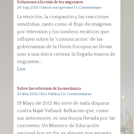
Soluciones a la crisis de los migrantes
29 Sep,2015
|
Union européenne
| 1 Commentaire
La emoción, la compasión y las reacciones
xenófobas, tanto como el flujo de imágenes
por televisión y los sondeos erráticos que
influyen sobre la “comunicación” de las
gobernanzas de la Unión Europea no llevan
sino a una única certeza: la llegada masiva de
migrantes...
Lire
Sobre las reformas de la enseñanza
23 Mai,2015
|
Res Publica
| 0 Commentaires
19 Mayo de 2015 No sirve de nada disparar
contra Najat Vallaud-Belkacem que, como
sus antecesores, es una buoya llevada por las
corrientes. Un Ministro de Educación
nacional hoy en día, es alguien que aguanta