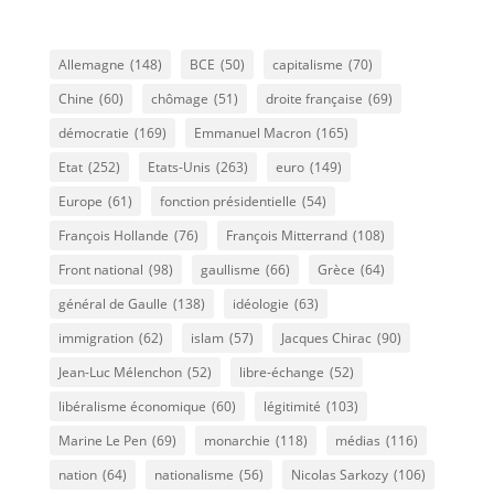
Allemagne
(148)
BCE
(50)
capitalisme
(70)
Chine
(60)
chômage
(51)
droite française
(69)
démocratie
(169)
Emmanuel Macron
(165)
Etat
(252)
Etats-Unis
(263)
euro
(149)
Europe
(61)
fonction présidentielle
(54)
François Hollande
(76)
François Mitterrand
(108)
Front national
(98)
gaullisme
(66)
Grèce
(64)
général de Gaulle
(138)
idéologie
(63)
immigration
(62)
islam
(57)
Jacques Chirac
(90)
Jean-Luc Mélenchon
(52)
libre-échange
(52)
libéralisme économique
(60)
légitimité
(103)
Marine Le Pen
(69)
monarchie
(118)
médias
(116)
nation
(64)
nationalisme
(56)
Nicolas Sarkozy
(106)