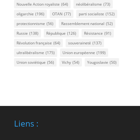
Nouvelle Action royaliste
(64)
néolibéralisme
(73)
oligarchie
(196)
OTAN
(77)
parti socialiste
(152)
protectionnisme
(56)
Rassemblement national
(52)
Russie
(138)
République
(126)
Résistance
(91)
Révolution française
(64)
souveraineté
(137)
ultralibéralisme
(175)
Union européenne
(199)
Union soviétique
(56)
Vichy
(54)
Yougoslavie
(50)
Liens :