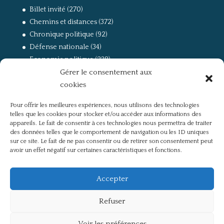
Billet invité
(270)
Chemins et distances
(372)
Chronique politique
(92)
Défense nationale
(34)
Economie politique
(238)
Gérer le consentement aux
Entretien
(168)
cookies
La guerre, la Résistance et la Déportation
(162)
la lutte des classes
(281)
Pour offrir les meilleures expériences, nous utilisons des technologies
Non classé
(42)
telles que les cookies pour stocker et/ou accéder aux informations des
Partis politiques, intelligentsia, médias
(750)
appareils. Le fait de consentir à ces technologies nous permettra de traiter
des données telles que le comportement de navigation ou les ID uniques
Présentation
(4)
sur ce site. Le fait de ne pas consentir ou de retirer son consentement peut
Références
(57)
avoir un effet négatif sur certaines caractéristiques et fonctions.
Res Publica
(649)
Union européenne
(238)
Accepter
Refuser
Voir les préférences