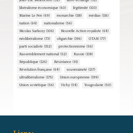
Jean-Luc Mélenchon
(52)
libre-échange
(52)
libéralisme économique
(60)
légitimité
(103)
Marine Le Pen
(69)
monarchie
(118)
médias
(116)
nation
(64)
nationalisme
(56)
Nicolas Sarkozy
(106)
Nouvelle Action royaliste
(64)
néolibéralisme
(73)
oligarchie
(196)
OTAN
(77)
parti socialiste
(152)
protectionnisme
(56)
Rassemblement national
(52)
Russie
(138)
République
(126)
Résistance
(91)
Révolution française
(64)
souveraineté
(137)
ultralibéralisme
(175)
Union européenne
(199)
Union soviétique
(56)
Vichy
(54)
Yougoslavie
(50)
Liens :