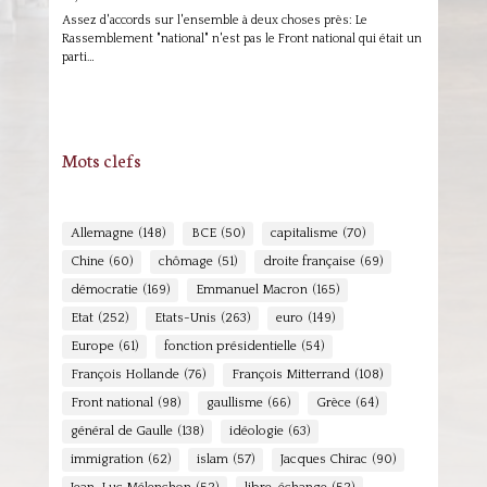
Assez d'accords sur l'ensemble à deux choses près: Le
Rassemblement "national" n'est pas le Front national qui était un
parti…
Mots clefs
Allemagne
(148)
BCE
(50)
capitalisme
(70)
Chine
(60)
chômage
(51)
droite française
(69)
démocratie
(169)
Emmanuel Macron
(165)
Etat
(252)
Etats-Unis
(263)
euro
(149)
Europe
(61)
fonction présidentielle
(54)
François Hollande
(76)
François Mitterrand
(108)
Front national
(98)
gaullisme
(66)
Grèce
(64)
général de Gaulle
(138)
idéologie
(63)
immigration
(62)
islam
(57)
Jacques Chirac
(90)