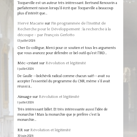
Tocqueville est un auteur très intéressant. Bertrand Renouvin a
parfaitement raison lorsqu'il écrit que Tocqueville a beaucoup
plus d'intérêt que…
Hervé Macarie
sur
Fin programmée de l’Institut de
Recherche pour le Développement : la recherche à la
découpe – par François Gerlotto
13 juillet 2026
Cher Ex-collègue, Merci pour ce soutien et tous les arguments
que vous avancez pour défendre ce bel outil qu'est l'IRD…
Méc-créant
sur
Révolution et légitimité
1 juillet 2026
De Gaulle --bolchévik radical comme chacun sait!-- avait su
accepter l'essentiel du programme du CNR, même s'il avait
réussi à…
Ainuage
sur
Révolution et légitimité
1 juillet 2026
Très intéressant billet. Et très intéressante aussi l'idée de
monarchie ! Mais la monarchie que je préfère c'est la
monarchie…
RR
sur
Révolution et légitimité
30 juin 2026