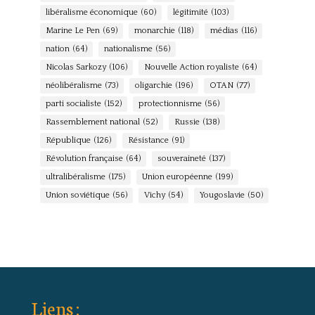
libéralisme économique
(60)
légitimité
(103)
Marine Le Pen
(69)
monarchie
(118)
médias
(116)
nation
(64)
nationalisme
(56)
Nicolas Sarkozy
(106)
Nouvelle Action royaliste
(64)
néolibéralisme
(73)
oligarchie
(196)
OTAN
(77)
parti socialiste
(152)
protectionnisme
(56)
Rassemblement national
(52)
Russie
(138)
République
(126)
Résistance
(91)
Révolution française
(64)
souveraineté
(137)
ultralibéralisme
(175)
Union européenne
(199)
Union soviétique
(56)
Vichy
(54)
Yougoslavie
(50)
Liens :