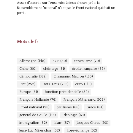
Assez d'accords sur l'ensemble à deux choses près: Le
Rassemblement "national" n'est pas le Front national qui était un
parti…
Mots clefs
Allemagne
(148)
BCE
(50)
capitalisme
(70)
Chine
(60)
chômage
(51)
droite française
(69)
démocratie
(169)
Emmanuel Macron
(165)
Etat
(252)
Etats-Unis
(263)
euro
(149)
Europe
(61)
fonction présidentielle
(54)
François Hollande
(76)
François Mitterrand
(108)
Front national
(98)
gaullisme
(66)
Grèce
(64)
général de Gaulle
(138)
idéologie
(63)
immigration
(62)
islam
(57)
Jacques Chirac
(90)
Jean-Luc Mélenchon
(52)
libre-échange
(52)