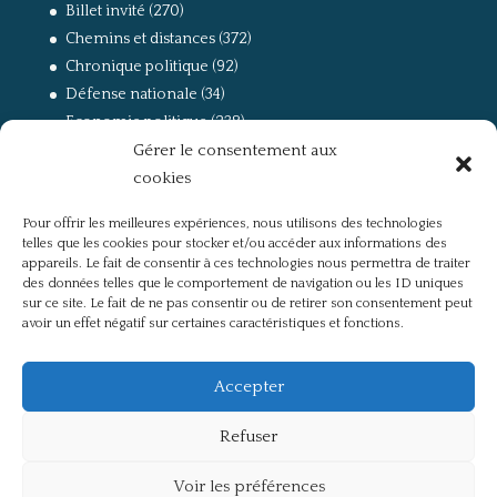
Billet invité
(270)
Chemins et distances
(372)
Chronique politique
(92)
Défense nationale
(34)
Economie politique
(238)
Gérer le consentement aux
Entretien
(168)
cookies
La guerre, la Résistance et la Déportation
(162)
la lutte des classes
(281)
Pour offrir les meilleures expériences, nous utilisons des technologies
Non classé
(42)
telles que les cookies pour stocker et/ou accéder aux informations des
Partis politiques, intelligentsia, médias
(750)
appareils. Le fait de consentir à ces technologies nous permettra de traiter
des données telles que le comportement de navigation ou les ID uniques
Présentation
(4)
sur ce site. Le fait de ne pas consentir ou de retirer son consentement peut
Références
(57)
avoir un effet négatif sur certaines caractéristiques et fonctions.
Res Publica
(649)
Union européenne
(238)
Accepter
Refuser
Voir les préférences