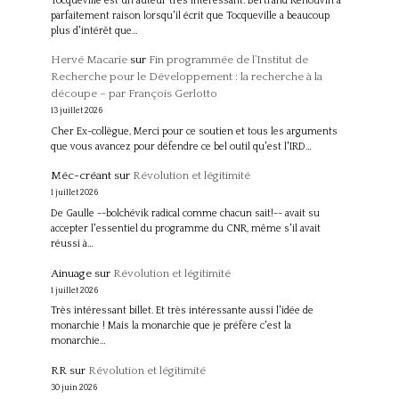
Tocqueville est un auteur très intéressant. Bertrand Renouvin a
parfaitement raison lorsqu'il écrit que Tocqueville a beaucoup
plus d'intérêt que…
Hervé Macarie
sur
Fin programmée de l’Institut de
Recherche pour le Développement : la recherche à la
découpe – par François Gerlotto
13 juillet 2026
Cher Ex-collègue, Merci pour ce soutien et tous les arguments
que vous avancez pour défendre ce bel outil qu'est l'IRD…
Méc-créant
sur
Révolution et légitimité
1 juillet 2026
De Gaulle --bolchévik radical comme chacun sait!-- avait su
accepter l'essentiel du programme du CNR, même s'il avait
réussi à…
Ainuage
sur
Révolution et légitimité
1 juillet 2026
Très intéressant billet. Et très intéressante aussi l'idée de
monarchie ! Mais la monarchie que je préfère c'est la
monarchie…
RR
sur
Révolution et légitimité
30 juin 2026