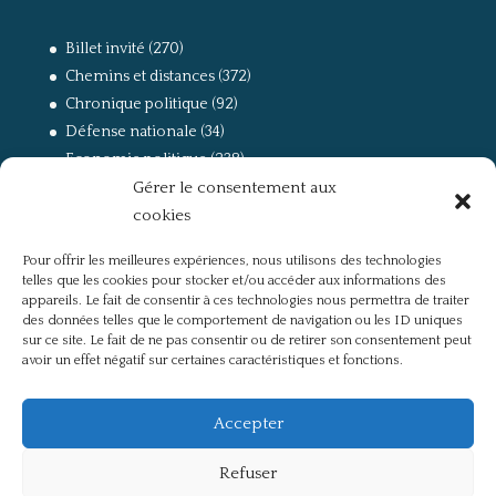
Billet invité
(270)
Chemins et distances
(372)
Chronique politique
(92)
Défense nationale
(34)
Economie politique
(238)
Gérer le consentement aux
Entretien
(168)
cookies
La guerre, la Résistance et la Déportation
(162)
la lutte des classes
(281)
Pour offrir les meilleures expériences, nous utilisons des technologies
Non classé
(42)
telles que les cookies pour stocker et/ou accéder aux informations des
Partis politiques, intelligentsia, médias
(750)
appareils. Le fait de consentir à ces technologies nous permettra de traiter
des données telles que le comportement de navigation ou les ID uniques
Présentation
(4)
sur ce site. Le fait de ne pas consentir ou de retirer son consentement peut
Références
(57)
avoir un effet négatif sur certaines caractéristiques et fonctions.
Res Publica
(649)
Union européenne
(238)
Accepter
Refuser