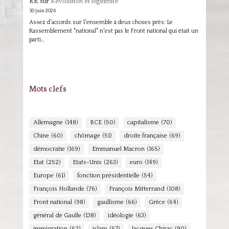
RR
sur
Révolution et légitimité
30 juin 2026
Assez d'accords sur l'ensemble à deux choses près: Le
Rassemblement "national" n'est pas le Front national qui était un
parti…
Mots clefs
Allemagne
(148)
BCE
(50)
capitalisme
(70)
Chine
(60)
chômage
(51)
droite française
(69)
démocratie
(169)
Emmanuel Macron
(165)
Etat
(252)
Etats-Unis
(263)
euro
(149)
Europe
(61)
fonction présidentielle
(54)
François Hollande
(76)
François Mitterrand
(108)
Front national
(98)
gaullisme
(66)
Grèce
(64)
général de Gaulle
(138)
idéologie
(63)
immigration
(62)
islam
(57)
Jacques Chirac
(90)