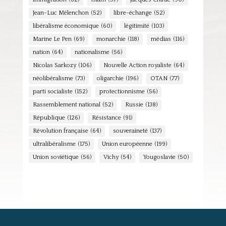
Jean-Luc Mélenchon
(52)
libre-échange
(52)
libéralisme économique
(60)
légitimité
(103)
Marine Le Pen
(69)
monarchie
(118)
médias
(116)
nation
(64)
nationalisme
(56)
Nicolas Sarkozy
(106)
Nouvelle Action royaliste
(64)
néolibéralisme
(73)
oligarchie
(196)
OTAN
(77)
parti socialiste
(152)
protectionnisme
(56)
Rassemblement national
(52)
Russie
(138)
République
(126)
Résistance
(91)
Révolution française
(64)
souveraineté
(137)
ultralibéralisme
(175)
Union européenne
(199)
Union soviétique
(56)
Vichy
(54)
Yougoslavie
(50)