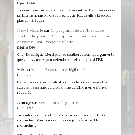
17 juillet 2026
Tocqueville est un auteur très intéressant. Bertrand Renouvin a
parfaitement raison lorsqu'il écrit que Tocqueville a beaucoup
plus d'intérêt que…
Hervé Macarie
sur
Fin programmée de l’Institut de
Recherche pour le Développement : la recherche à la
découpe – par François Gerlotto
13 juillet 2026
Cher Ex-collègue, Merci pour ce soutien et tous les arguments
que vous avancez pour défendre ce bel outil qu'est l'IRD…
Méc-créant
sur
Révolution et légitimité
1 juillet 2026
De Gaulle --bolchévik radical comme chacun sait!-- avait su
accepter l'essentiel du programme du CNR, même s'il avait
réussi à…
Ainuage
sur
Révolution et légitimité
1 juillet 2026
Très intéressant billet. Et très intéressante aussi l'idée de
monarchie ! Mais la monarchie que je préfère c'est la
monarchie…