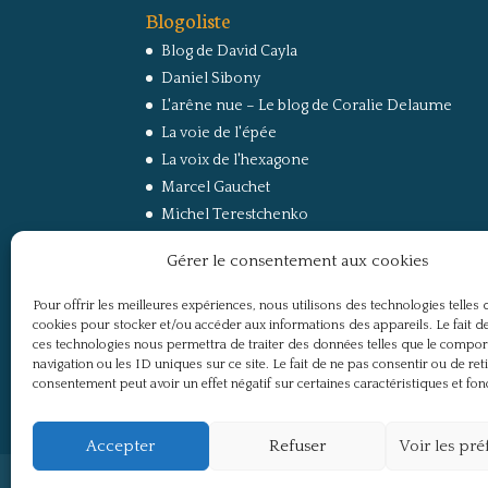
Blogoliste
Blog de David Cayla
Daniel Sibony
L'arêne nue – Le blog de Coralie Delaume
La voie de l'épée
La voix de l'hexagone
Marcel Gauchet
Michel Terestchenko
Paul Jorion
Gérer le consentement aux cookies
RussEurope – Le Carnet de Jacques Sapir sur la
Russie et l’Europe
Pour offrir les meilleures expériences, nous utilisons des technologies telles 
Secret Défense
cookies pour stocker et/ou accéder aux informations des appareils. Le fait de
Un regard sur la Russie
ces technologies nous permettra de traiter des données telles que le compo
navigation ou les ID uniques sur ce site. Le fait de ne pas consentir ou de ret
consentement peut avoir un effet négatif sur certaines caractéristiques et fon
Accepter
Refuser
Voir les pr
Politique de confidentialité
Mentions légale