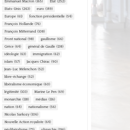
Emmanuel Macron
(165)
Etat
(252)
Etats-Unis
(263)
euro
(149)
Europe
(61)
fonction présidentielle
(54)
François Hollande
(76)
François Mitterrand
(108)
Front national
(98)
gaullisme
(66)
Grèce
(64)
général de Gaulle
(138)
idéologie
(63)
immigration
(62)
islam
(57)
Jacques Chirac
(90)
Jean-Luc Mélenchon
(52)
libre-échange
(52)
libéralisme économique
(60)
légitimité
(103)
Marine Le Pen
(69)
monarchie
(118)
médias
(116)
nation
(64)
nationalisme
(56)
Nicolas Sarkozy
(106)
Nouvelle Action royaliste
(64)
néolibéralisme
(73)
oligarchie
(196)