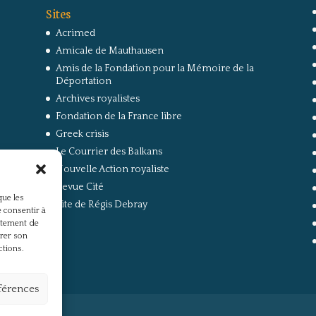
Sites
Acrimed
Amicale de Mauthausen
Amis de la Fondation pour la Mémoire de la
Déportation
Archives royalistes
Fondation de la France libre
Greek crisis
Le Courrier des Balkans
Nouvelle Action royaliste
Revue Cité
que les
Site de Régis Debray
 consentir à
rtement de
irer son
ctions.
éférences
s