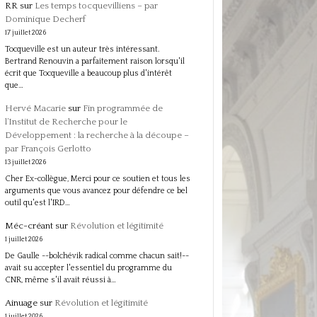
RR
sur
Les temps tocquevilliens – par
Dominique Decherf
17 juillet 2026
Tocqueville est un auteur très intéressant.
Bertrand Renouvin a parfaitement raison lorsqu'il
écrit que Tocqueville a beaucoup plus d'intérêt
que…
Hervé Macarie
sur
Fin programmée de
l’Institut de Recherche pour le
Développement : la recherche à la découpe –
par François Gerlotto
13 juillet 2026
Cher Ex-collègue, Merci pour ce soutien et tous les
arguments que vous avancez pour défendre ce bel
outil qu'est l'IRD…
Méc-créant
sur
Révolution et légitimité
1 juillet 2026
De Gaulle --bolchévik radical comme chacun sait!--
avait su accepter l'essentiel du programme du
CNR, même s'il avait réussi à…
Ainuage
sur
Révolution et légitimité
1 juillet 2026