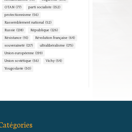
OTAN
(77)
parti socialiste
(152)
protectionnisme
(56)
Rassemblement national
(52)
Russie
(138)
République
(126)
Résistance
(91)
Révolution française
(64)
souveraineté
(137)
ultralibéralisme
(175)
Union européenne
(199)
Union soviétique
(56)
Vichy
(54)
Yougoslavie
(50)
Catégories