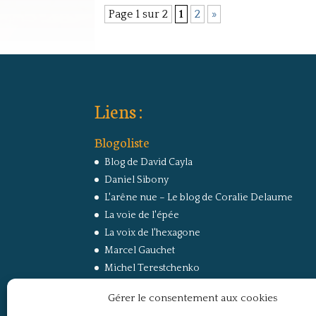
Page 1 sur 2
1
2
»
Liens :
Blogoliste
Blog de David Cayla
Daniel Sibony
L'arêne nue – Le blog de Coralie Delaume
La voie de l'épée
La voix de l'hexagone
Marcel Gauchet
Michel Terestchenko
Paul Jorion
Gérer le consentement aux cookies
RussEurope – Le Carnet de Jacques Sapir sur la
Russie et l’Europe