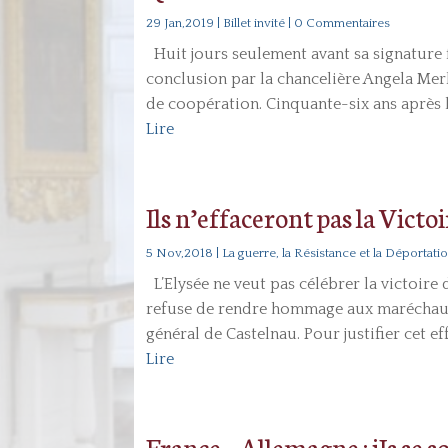
29 Jan,2019
|
Billet invité
| 0 Commentaires
Huit jours seulement avant sa signature fi
conclusion par la chancelière Angela Mer
de coopération. Cinquante-six ans après l
Lire
Ils n’effaceront pas la Victo
5 Nov,2018
|
La guerre, la Résistance et la Déportati
L’Elysée ne veut pas célébrer la victoire d
refuse de rendre hommage aux maréchaux
général de Castelnau. Pour justifier cet ef
Lire
France – Allemagne : iIs se s