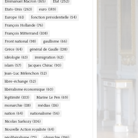
Emmanuel Macron
(165)
Etat
(252)
Etats-Unis
(263)
euro
(149)
Europe
(61)
fonction présidentielle
(54)
François Hollande
(76)
François Mitterrand
(108)
Front national
(98)
gaullisme
(66)
Grèce
(64)
général de Gaulle
(138)
idéologie
(63)
immigration
(62)
islam
(57)
Jacques Chirac
(90)
Jean-Luc Mélenchon
(52)
libre-échange
(52)
libéralisme économique
(60)
légitimité
(103)
Marine Le Pen
(69)
monarchie
(118)
médias
(116)
nation
(64)
nationalisme
(56)
Nicolas Sarkozy
(106)
Nouvelle Action royaliste
(64)
néolibéralisme
(73)
oligarchie
(196)