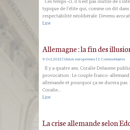
Ces temps-ci, il n’est pas inutile de s’in
typique de l’élite qui, comme on dit dans 
respectabilité néolibérale. Devenu avocat d
Lire
Allemagne : la fin des illusio
9 Oct,2022
|
Union européenne
| 2 Commentaires
Il y a quatre ans, Coralie Delaume publi
provocation : Le couple franco-allemand
allemande et pourquoi ça ne durera pas.
Coralie...
Lire
La crise allemande selon E