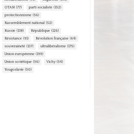
OTAN
(77)
parti socialiste
(152)
protectionnisme
(56)
Rassemblement national
(52)
Russie
(138)
République
(126)
Résistance
(91)
Révolution française
(64)
souveraineté
(137)
ultralibéralisme
(175)
Union européenne
(199)
Union soviétique
(56)
Vichy
(54)
Yougoslavie
(50)