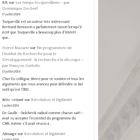
RR
sur
Les temps tocquevilliens – par
Dominique Decherf
17 juillet 2026
Tocqueville est un auteur très intéressant.
Bertrand Renouvin a parfaitement raison lorsqu'il
écrit que Tocqueville a beaucoup plus d'intérêt
que…
Hervé Macarie
sur
Fin programmée de
l’Institut de Recherche pour le
Développement : la recherche à la découpe –
par François Gerlotto
13 juillet 2026
Cher Ex-collègue, Merci pour ce soutien et tous les
arguments que vous avancez pour défendre ce bel
outil qu'est l'IRD…
Méc-créant
sur
Révolution et légitimité
1 juillet 2026
De Gaulle --bolchévik radical comme chacun sait!--
avait su accepter l'essentiel du programme du
CNR, même s'il avait réussi à…
Ainuage
sur
Révolution et légitimité
1 juillet 2026