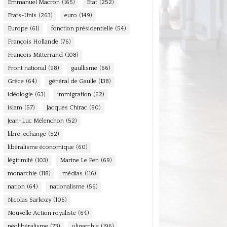
Emmanuel Macron
(165)
Etat
(252)
Etats-Unis
(263)
euro
(149)
Europe
(61)
fonction présidentielle
(54)
François Hollande
(76)
François Mitterrand
(108)
Front national
(98)
gaullisme
(66)
Grèce
(64)
général de Gaulle
(138)
idéologie
(63)
immigration
(62)
islam
(57)
Jacques Chirac
(90)
Jean-Luc Mélenchon
(52)
libre-échange
(52)
libéralisme économique
(60)
légitimité
(103)
Marine Le Pen
(69)
monarchie
(118)
médias
(116)
nation
(64)
nationalisme
(56)
Nicolas Sarkozy
(106)
Nouvelle Action royaliste
(64)
néolibéralisme
(73)
oligarchie
(196)