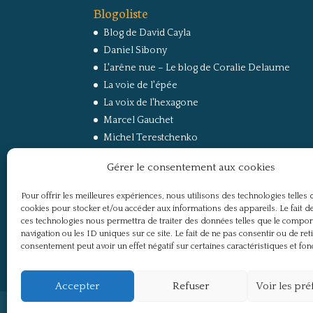
Blogoliste
Blog de David Cayla
Daniel Sibony
L'arêne nue – Le blog de Coralie Delaume
La voie de l'épée
La voix de l'hexagone
Marcel Gauchet
Michel Terestchenko
Paul Jorion
Gérer le consentement aux cookies
RussEurope – Le Carnet de Jacques Sapir sur la
Russie et l’Europe
Pour offrir les meilleures expériences, nous utilisons des technologies telles 
Secret Défense
cookies pour stocker et/ou accéder aux informations des appareils. Le fait de
Un regard sur la Russie
ces technologies nous permettra de traiter des données telles que le compo
navigation ou les ID uniques sur ce site. Le fait de ne pas consentir ou de ret
consentement peut avoir un effet négatif sur certaines caractéristiques et fon
Accepter
Refuser
Voir les pr
Politique de confidentialité
Mentions légale