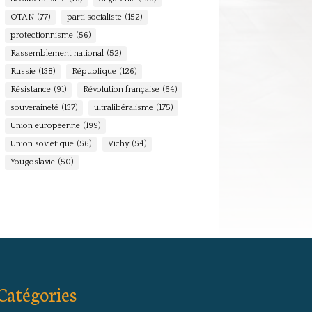
OTAN
(77)
parti socialiste
(152)
protectionnisme
(56)
Rassemblement national
(52)
Russie
(138)
République
(126)
Résistance
(91)
Révolution française
(64)
souveraineté
(137)
ultralibéralisme
(175)
Union européenne
(199)
Union soviétique
(56)
Vichy
(54)
Yougoslavie
(50)
Catégories