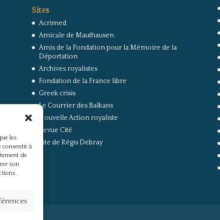
Sites
Acrimed
Amicale de Mauthausen
Amis de la Fondation pour la Mémoire de la
Déportation
Archives royalistes
Fondation de la France libre
Greek crisis
Le Courrier des Balkans
Nouvelle Action royaliste
Revue Cité
que les
Site de Régis Debray
 consentir à
rtement de
irer son
ctions.
éférences
s