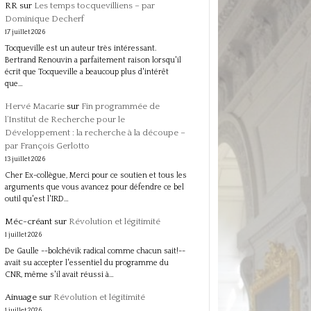
RR
sur
Les temps tocquevilliens – par
Dominique Decherf
17 juillet 2026
Tocqueville est un auteur très intéressant.
Bertrand Renouvin a parfaitement raison lorsqu'il
écrit que Tocqueville a beaucoup plus d'intérêt
que…
Hervé Macarie
sur
Fin programmée de
l’Institut de Recherche pour le
Développement : la recherche à la découpe –
par François Gerlotto
13 juillet 2026
Cher Ex-collègue, Merci pour ce soutien et tous les
arguments que vous avancez pour défendre ce bel
outil qu'est l'IRD…
Méc-créant
sur
Révolution et légitimité
1 juillet 2026
De Gaulle --bolchévik radical comme chacun sait!--
avait su accepter l'essentiel du programme du
CNR, même s'il avait réussi à…
Ainuage
sur
Révolution et légitimité
1 juillet 2026