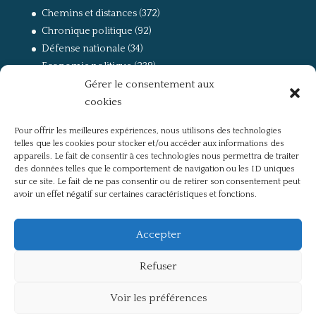
Chemins et distances
(372)
Chronique politique
(92)
Défense nationale
(34)
Economie politique
(238)
Gérer le consentement aux
Entretien
(168)
cookies
La guerre, la Résistance et la Déportation
(162)
la lutte des classes
(281)
Pour offrir les meilleures expériences, nous utilisons des technologies
Non classé
(42)
telles que les cookies pour stocker et/ou accéder aux informations des
Partis politiques, intelligentsia, médias
(750)
appareils. Le fait de consentir à ces technologies nous permettra de traiter
des données telles que le comportement de navigation ou les ID uniques
Présentation
(4)
sur ce site. Le fait de ne pas consentir ou de retirer son consentement peut
Références
(57)
avoir un effet négatif sur certaines caractéristiques et fonctions.
Res Publica
(649)
Union européenne
(238)
Accepter
Refuser
Voir les préférences
Politique de confidentialité
Mentions légales