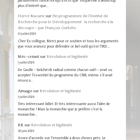
parfaitement raison lorsqu'il écrit que Tocqueville a beaucoup
plus d'intérêt que…
Hervé Macarie
sur
Fin programmée de l’Institut de
Recherche pour le Développement : la recherche à la
découpe – par François Gerlotto
13 juillet 2026
Cher Ex-collègue, Merci pour ce soutien et tous les arguments
que vous avancez pour défendre ce bel outil qu'est l'IRD…
Méc-créant
sur
Révolution et légitimité
1 juillet 2026
De Gaulle --bolchévik radical comme chacun sait!-- avait su
accepter l'essentiel du programme du CNR, même s'il avait
réussi à…
Ainuage
sur
Révolution et légitimité
1 juillet 2026
Très intéressant billet. Et très intéressante aussi l'idée de
monarchie ! Mais la monarchie que je préfère c'est la
monarchie…
RR
sur
Révolution et légitimité
30 juin 2026
Assez d'accords sur l'ensemble à deux choses près: Le