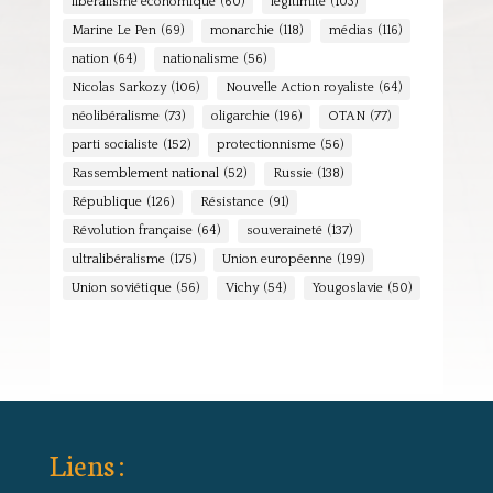
libéralisme économique
(60)
légitimité
(103)
Marine Le Pen
(69)
monarchie
(118)
médias
(116)
nation
(64)
nationalisme
(56)
Nicolas Sarkozy
(106)
Nouvelle Action royaliste
(64)
néolibéralisme
(73)
oligarchie
(196)
OTAN
(77)
parti socialiste
(152)
protectionnisme
(56)
Rassemblement national
(52)
Russie
(138)
République
(126)
Résistance
(91)
Révolution française
(64)
souveraineté
(137)
ultralibéralisme
(175)
Union européenne
(199)
Union soviétique
(56)
Vichy
(54)
Yougoslavie
(50)
Liens :