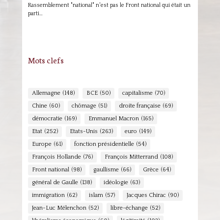
Rassemblement "national" n'est pas le Front national qui était un
parti…
Mots clefs
Allemagne
(148)
BCE
(50)
capitalisme
(70)
Chine
(60)
chômage
(51)
droite française
(69)
démocratie
(169)
Emmanuel Macron
(165)
Etat
(252)
Etats-Unis
(263)
euro
(149)
Europe
(61)
fonction présidentielle
(54)
François Hollande
(76)
François Mitterrand
(108)
Front national
(98)
gaullisme
(66)
Grèce
(64)
général de Gaulle
(138)
idéologie
(63)
immigration
(62)
islam
(57)
Jacques Chirac
(90)
Jean-Luc Mélenchon
(52)
libre-échange
(52)