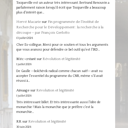
Tocqueville est un auteur très intéressant. Bertrand Renouvin a
parfaitement raison lorsqu'il écrit que Tocqueville a beaucoup
plus d'intérêt que…
Hervé Macarie
sur
Fin programmée de l’Institut de
Recherche pour le Développement : la recherche à la
découpe – par François Gerlotto
13 juillet 2026
Cher Ex-collègue, Merci pour ce soutien et tous les arguments
que vous avancez pour défendre ce bel outil qu'est l'IRD…
Méc-créant
sur
Révolution et légitimité
1 juillet 2026
De Gaulle --bolchévik radical comme chacun sait!-- avait su
accepter l'essentiel du programme du CNR, même s'il avait
réussi à…
Ainuage
sur
Révolution et légitimité
1 juillet 2026
Très intéressant billet. Et très intéressante aussi l'idée de
monarchie ! Mais la monarchie que je préfère c'est la
monarchie…
RR
sur
Révolution et légitimité
30 juin 2026