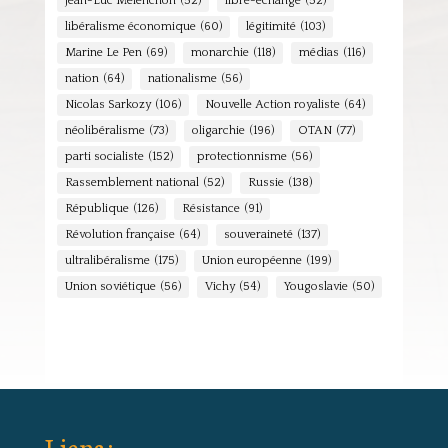
Jean-Luc Mélenchon
(52)
libre-échange
(52)
libéralisme économique
(60)
légitimité
(103)
Marine Le Pen
(69)
monarchie
(118)
médias
(116)
nation
(64)
nationalisme
(56)
Nicolas Sarkozy
(106)
Nouvelle Action royaliste
(64)
néolibéralisme
(73)
oligarchie
(196)
OTAN
(77)
parti socialiste
(152)
protectionnisme
(56)
Rassemblement national
(52)
Russie
(138)
République
(126)
Résistance
(91)
Révolution française
(64)
souveraineté
(137)
ultralibéralisme
(175)
Union européenne
(199)
Union soviétique
(56)
Vichy
(54)
Yougoslavie
(50)
Liens :