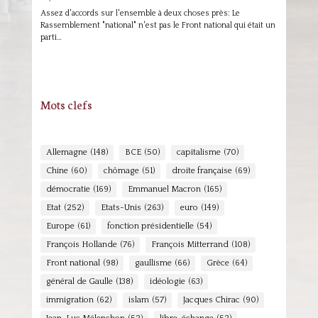
Assez d'accords sur l'ensemble à deux choses près: Le
Rassemblement "national" n'est pas le Front national qui était un
parti…
Mots clefs
Allemagne
(148)
BCE
(50)
capitalisme
(70)
Chine
(60)
chômage
(51)
droite française
(69)
démocratie
(169)
Emmanuel Macron
(165)
Etat
(252)
Etats-Unis
(263)
euro
(149)
Europe
(61)
fonction présidentielle
(54)
François Hollande
(76)
François Mitterrand
(108)
Front national
(98)
gaullisme
(66)
Grèce
(64)
général de Gaulle
(138)
idéologie
(63)
immigration
(62)
islam
(57)
Jacques Chirac
(90)