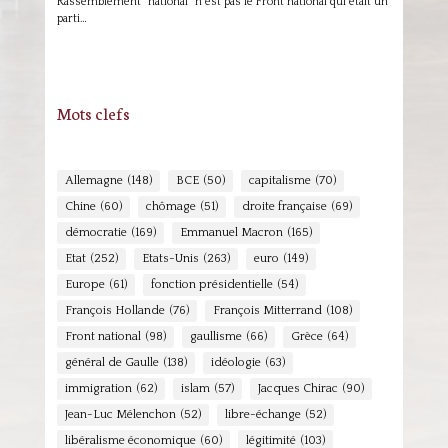
Rassemblement "national" n'est pas le Front national qui était un
parti…
Mots clefs
Allemagne
(148)
BCE
(50)
capitalisme
(70)
Chine
(60)
chômage
(51)
droite française
(69)
démocratie
(169)
Emmanuel Macron
(165)
Etat
(252)
Etats-Unis
(263)
euro
(149)
Europe
(61)
fonction présidentielle
(54)
François Hollande
(76)
François Mitterrand
(108)
Front national
(98)
gaullisme
(66)
Grèce
(64)
général de Gaulle
(138)
idéologie
(63)
immigration
(62)
islam
(57)
Jacques Chirac
(90)
Jean-Luc Mélenchon
(52)
libre-échange
(52)
libéralisme économique
(60)
légitimité
(103)