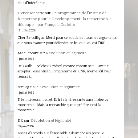
plus d'intérêt que…
Hervé Macarie
sur
Fin programmée de l’Institut de
Recherche pour le Développement : la recherche à la
découpe – par François Gerlotto
13 juillet 2026
Cher Ex-collègue, Merci pour ce soutien et tous les arguments
que vous avancez pour défendre ce bel outil qu'est l'IRD…
Méc-créant
sur
Révolution et légitimité
1 juillet 2026
De Gaulle --bolchévik radical comme chacun sait!-- avait su
accepter l'essentiel du programme du CNR, même s'il avait
réussi à…
Ainuage
sur
Révolution et légitimité
1 juillet 2026
Très intéressant billet. Et très intéressante aussi l'idée de
monarchie ! Mais la monarchie que je préfère c'est la
monarchie…
RR
sur
Révolution et légitimité
30 juin 2026
Assez d'accords sur l'ensemble à deux choses près: Le