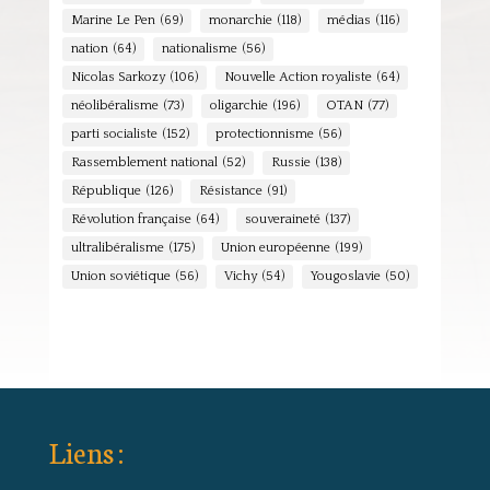
Marine Le Pen
(69)
monarchie
(118)
médias
(116)
nation
(64)
nationalisme
(56)
Nicolas Sarkozy
(106)
Nouvelle Action royaliste
(64)
néolibéralisme
(73)
oligarchie
(196)
OTAN
(77)
parti socialiste
(152)
protectionnisme
(56)
Rassemblement national
(52)
Russie
(138)
République
(126)
Résistance
(91)
Révolution française
(64)
souveraineté
(137)
ultralibéralisme
(175)
Union européenne
(199)
Union soviétique
(56)
Vichy
(54)
Yougoslavie
(50)
Liens :