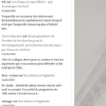
RR
sur
Les temps tocquevilliens – par
Dominique Decherf
17 juillet 2026
Tocqueville est un auteur très intéressant.
Bertrand Renouvin a parfaitement raison lorsqu'il
écrit que Tocqueville a beaucoup plus d'intérêt
que…
Hervé Macarie
sur
Fin programmée de
l’Institut de Recherche pour le
Développement : la recherche à la découpe –
par François Gerlotto
13 juillet 2026
Cher Ex-collègue, Merci pour ce soutien et tous les
arguments que vous avancez pour défendre ce bel
outil qu'est l'IRD…
Méc-créant
sur
Révolution et légitimité
1 juillet 2026
De Gaulle --bolchévik radical comme chacun sait!--
avait su accepter l'essentiel du programme du
CNR, même s'il avait réussi à…
Ainuage
sur
Révolution et légitimité
1 juillet 2026