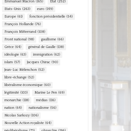
Emmanuel Macron
(165)
Etat
(252)
Etats-Unis
(263)
euro
(149)
Europe
(61)
fonction présidentielle
(54)
François Hollande
(76)
François Mitterrand
(108)
Front national
(98)
gaullisme
(66)
Grèce
(64)
général de Gaulle
(138)
idéologie
(63)
immigration
(62)
islam
(57)
Jacques Chirac
(90)
Jean-Luc Mélenchon
(52)
libre-échange
(52)
libéralisme économique
(60)
légitimité
(103)
Marine Le Pen
(69)
monarchie
(118)
médias
(116)
nation
(64)
nationalisme
(56)
Nicolas Sarkozy
(106)
Nouvelle Action royaliste
(64)
néolibéralisme
(73)
oligarchie
(196)