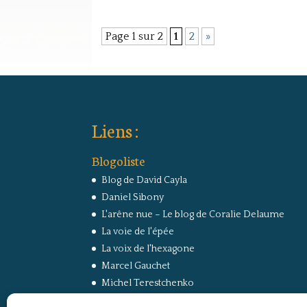
Page 1 sur 2
1
2
»
Liens :
Blogoliste
Blog de David Cayla
Daniel Sibony
L'arêne nue – Le blog de Coralie Delaume
La voie de l'épée
La voix de l'hexagone
Marcel Gauchet
Michel Terestchenko
Paul Jorion