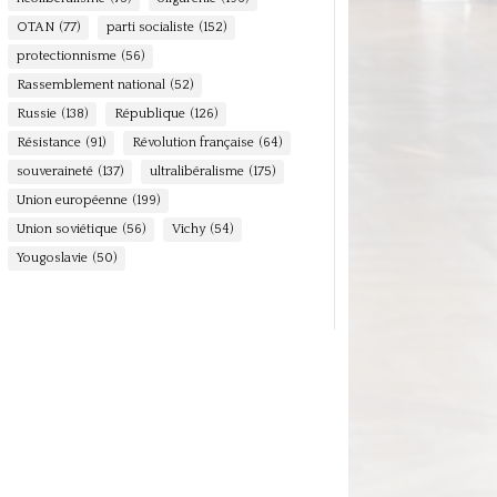
OTAN
(77)
parti socialiste
(152)
protectionnisme
(56)
Rassemblement national
(52)
Russie
(138)
République
(126)
Résistance
(91)
Révolution française
(64)
souveraineté
(137)
ultralibéralisme
(175)
Union européenne
(199)
Union soviétique
(56)
Vichy
(54)
Yougoslavie
(50)