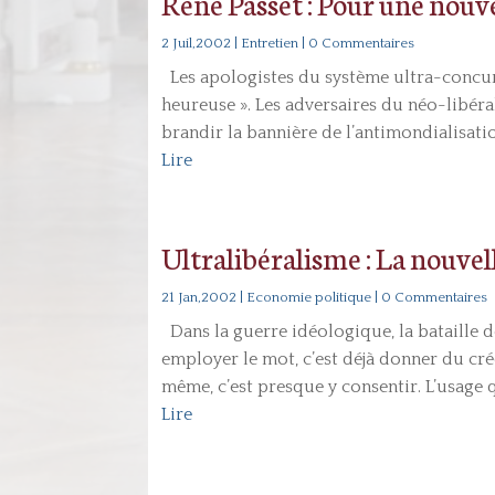
René Passet : Pour une nouv
2 Juil,2002
|
Entretien
| 0 Commentaires
Les apologistes du système ultra-concurr
heureuse ». Les adversaires du néo-libé
brandir la bannière de l’antimondialisation
Lire
Ultralibéralisme : La nouvel
21 Jan,2002
|
Economie politique
| 0 Commentaires
Dans la guerre idéologique, la bataille 
employer le mot, c’est déjà donner du crédi
même, c’est presque y consentir. L’usage qu
Lire