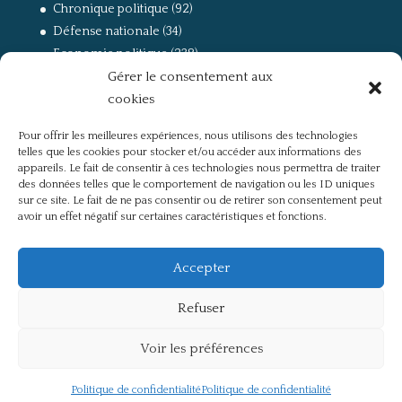
Chronique politique
(92)
Défense nationale
(34)
Economie politique
(238)
Gérer le consentement aux
Entretien
(168)
cookies
La guerre, la Résistance et la Déportation
(162)
la lutte des classes
(281)
Pour offrir les meilleures expériences, nous utilisons des technologies
Non classé
(42)
telles que les cookies pour stocker et/ou accéder aux informations des
Partis politiques, intelligentsia, médias
(750)
appareils. Le fait de consentir à ces technologies nous permettra de traiter
des données telles que le comportement de navigation ou les ID uniques
Présentation
(4)
sur ce site. Le fait de ne pas consentir ou de retirer son consentement peut
Références
(57)
avoir un effet négatif sur certaines caractéristiques et fonctions.
Res Publica
(649)
Union européenne
(238)
Accepter
Refuser
Voir les préférences
Politique de confidentialité
Mentions légales
Politique de confidentialité
Politique de confidentialité