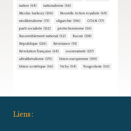
nation
(64)
nationalisme
(56)
Nicolas Sarkozy
(106)
Nouvelle Action royaliste
(64)
néolibéralisme
(73)
oligarchie
(196)
OTAN
(77)
parti socialiste
(152)
protectionnisme
(56)
Rassemblement national
(52)
Russie
(138)
République
(126)
Résistance
(91)
Révolution française
(64)
souveraineté
(137)
ultralibéralisme
(175)
Union européenne
(199)
Union soviétique
(56)
Vichy
(54)
Yougoslavie
(50)
Liens :