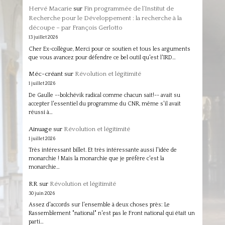
Hervé Macarie
sur
Fin programmée de l’Institut de
Recherche pour le Développement : la recherche à la
découpe – par François Gerlotto
13 juillet 2026
Cher Ex-collègue, Merci pour ce soutien et tous les arguments
que vous avancez pour défendre ce bel outil qu'est l'IRD…
Méc-créant
sur
Révolution et légitimité
1 juillet 2026
De Gaulle --bolchévik radical comme chacun sait!-- avait su
accepter l'essentiel du programme du CNR, même s'il avait
réussi à…
Ainuage
sur
Révolution et légitimité
1 juillet 2026
Très intéressant billet. Et très intéressante aussi l'idée de
monarchie ! Mais la monarchie que je préfère c'est la
monarchie…
RR
sur
Révolution et légitimité
30 juin 2026
Assez d'accords sur l'ensemble à deux choses près: Le
Rassemblement "national" n'est pas le Front national qui était un
parti…