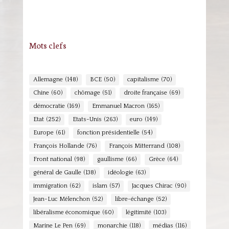
Mots clefs
Allemagne
(148)
BCE
(50)
capitalisme
(70)
Chine
(60)
chômage
(51)
droite française
(69)
démocratie
(169)
Emmanuel Macron
(165)
Etat
(252)
Etats-Unis
(263)
euro
(149)
Europe
(61)
fonction présidentielle
(54)
François Hollande
(76)
François Mitterrand
(108)
Front national
(98)
gaullisme
(66)
Grèce
(64)
général de Gaulle
(138)
idéologie
(63)
immigration
(62)
islam
(57)
Jacques Chirac
(90)
Jean-Luc Mélenchon
(52)
libre-échange
(52)
libéralisme économique
(60)
légitimité
(103)
Marine Le Pen
(69)
monarchie
(118)
médias
(116)