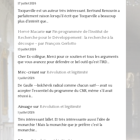
17 juillet 2026
Tocqueville est un auteur très intéressant. Bertrand Renouvin a
parfaitement raison lorsqu'il écrit que Tocqueville a beaucoup
plus d'intérêt que…
Hervé Macarie
sur
Fin programmée de l’Institut de
Recherche pour le Développement : la recherche à la
découpe – par François Gerlotto
13 juillet 2026
Cher Ex-collègue, Merci pour ce soutien et tous les arguments
que vous avancez pour défendre ce bel outil qu'est l'IRD…
Méc-créant
sur
Révolution et légitimité
1 juillet 2026
De Gaulle --bolchévik radical comme chacun sait!-- avait su
accepter l'essentiel du programme du CNR, même s'il avait
réussi à…
Ainuage
sur
Révolution et légitimité
1 juillet 2026
Très intéressant billet. Et très intéressante aussi l'idée de
monarchie ! Mais la monarchie que je préfère c'est la
monarchie…