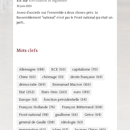
RR
sur
Révolution et légitimité
30 juin 2026
Assez d'accords sur l'ensemble à deux choses près: Le
Rassemblement "national" n'est pas le Front national qui était un
parti…
Mots clefs
Allemagne
(148)
BCE
(50)
capitalisme
(70)
Chine
(60)
chômage
(51)
droite française
(69)
démocratie
(169)
Emmanuel Macron
(165)
Etat
(252)
Etats-Unis
(263)
euro
(149)
Europe
(61)
fonction présidentielle
(54)
François Hollande
(76)
François Mitterrand
(108)
Front national
(98)
gaullisme
(66)
Grèce
(64)
général de Gaulle
(138)
idéologie
(63)
immigration
(62)
islam
(57)
Jacques Chirac
(90)