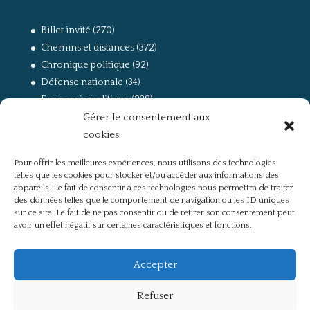
Billet invité
(270)
Chemins et distances
(372)
Chronique politique
(92)
Défense nationale
(34)
Economie politique
(238)
Gérer le consentement aux
Entretien
(168)
cookies
La guerre, la Résistance et la Déportation
(162)
la lutte des classes
(281)
Pour offrir les meilleures expériences, nous utilisons des technologies
Non classé
(42)
telles que les cookies pour stocker et/ou accéder aux informations des
Partis politiques, intelligentsia, médias
(750)
appareils. Le fait de consentir à ces technologies nous permettra de traiter
des données telles que le comportement de navigation ou les ID uniques
Présentation
(4)
sur ce site. Le fait de ne pas consentir ou de retirer son consentement peut
Références
(57)
avoir un effet négatif sur certaines caractéristiques et fonctions.
Res Publica
(649)
Union européenne
(238)
Accepter
Refuser