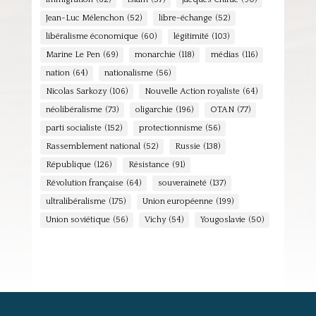
Jean-Luc Mélenchon
(52)
libre-échange
(52)
libéralisme économique
(60)
légitimité
(103)
Marine Le Pen
(69)
monarchie
(118)
médias
(116)
nation
(64)
nationalisme
(56)
Nicolas Sarkozy
(106)
Nouvelle Action royaliste
(64)
néolibéralisme
(73)
oligarchie
(196)
OTAN
(77)
parti socialiste
(152)
protectionnisme
(56)
Rassemblement national
(52)
Russie
(138)
République
(126)
Résistance
(91)
Révolution française
(64)
souveraineté
(137)
ultralibéralisme
(175)
Union européenne
(199)
Union soviétique
(56)
Vichy
(54)
Yougoslavie
(50)