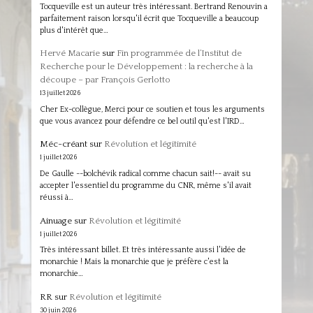
Tocqueville est un auteur très intéressant. Bertrand Renouvin a
parfaitement raison lorsqu'il écrit que Tocqueville a beaucoup
plus d'intérêt que…
Hervé Macarie
sur
Fin programmée de l’Institut de
Recherche pour le Développement : la recherche à la
découpe – par François Gerlotto
13 juillet 2026
Cher Ex-collègue, Merci pour ce soutien et tous les arguments
que vous avancez pour défendre ce bel outil qu'est l'IRD…
Méc-créant
sur
Révolution et légitimité
1 juillet 2026
De Gaulle --bolchévik radical comme chacun sait!-- avait su
accepter l'essentiel du programme du CNR, même s'il avait
réussi à…
Ainuage
sur
Révolution et légitimité
1 juillet 2026
Très intéressant billet. Et très intéressante aussi l'idée de
monarchie ! Mais la monarchie que je préfère c'est la
monarchie…
RR
sur
Révolution et légitimité
30 juin 2026