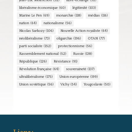
Jean-Luc Mélenchon
(52)
libre-échange
(52)
libéralisme économique
(60)
légitimité
(103)
Marine Le Pen
(69)
monarchie
(118)
médias
(116)
nation
(64)
nationalisme
(56)
Nicolas Sarkozy
(106)
Nouvelle Action royaliste
(64)
néolibéralisme
(73)
oligarchie
(196)
OTAN
(77)
parti socialiste
(152)
protectionnisme
(56)
Rassemblement national
(52)
Russie
(138)
République
(126)
Résistance
(91)
Révolution française
(64)
souveraineté
(137)
ultralibéralisme
(175)
Union européenne
(199)
Union soviétique
(56)
Vichy
(54)
Yougoslavie
(50)
Liens :