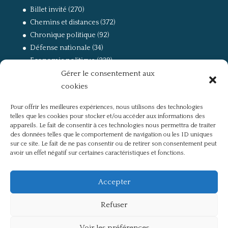
Billet invité
(270)
Chemins et distances
(372)
Chronique politique
(92)
Défense nationale
(34)
Economie politique
(238)
Gérer le consentement aux
Entretien
(168)
cookies
La guerre, la Résistance et la Déportation
(162)
la lutte des classes
(281)
Pour offrir les meilleures expériences, nous utilisons des technologies
Non classé
(42)
telles que les cookies pour stocker et/ou accéder aux informations des
Partis politiques, intelligentsia, médias
(750)
appareils. Le fait de consentir à ces technologies nous permettra de traiter
des données telles que le comportement de navigation ou les ID uniques
Présentation
(4)
sur ce site. Le fait de ne pas consentir ou de retirer son consentement peut
Références
(57)
avoir un effet négatif sur certaines caractéristiques et fonctions.
Res Publica
(649)
Union européenne
(238)
Accepter
Refuser
Voir les préférences