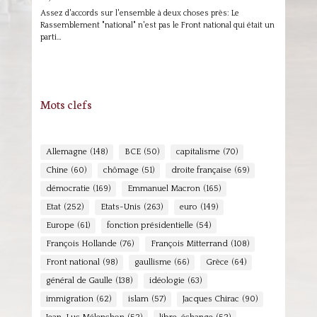
Assez d'accords sur l'ensemble à deux choses près: Le
Rassemblement "national" n'est pas le Front national qui était un
parti…
Mots clefs
Allemagne
(148)
BCE
(50)
capitalisme
(70)
Chine
(60)
chômage
(51)
droite française
(69)
démocratie
(169)
Emmanuel Macron
(165)
Etat
(252)
Etats-Unis
(263)
euro
(149)
Europe
(61)
fonction présidentielle
(54)
François Hollande
(76)
François Mitterrand
(108)
Front national
(98)
gaullisme
(66)
Grèce
(64)
général de Gaulle
(138)
idéologie
(63)
immigration
(62)
islam
(57)
Jacques Chirac
(90)