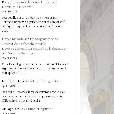
RR
sur
Les temps tocquevilliens – par
Dominique Decherf
17 juillet 2026
Tocqueville est un auteur très intéressant.
Bertrand Renouvin a parfaitement raison lorsqu'il
écrit que Tocqueville a beaucoup plus d'intérêt
que…
Hervé Macarie
sur
Fin programmée de
l’Institut de Recherche pour le
Développement : la recherche à la découpe –
par François Gerlotto
13 juillet 2026
Cher Ex-collègue, Merci pour ce soutien et tous les
arguments que vous avancez pour défendre ce bel
outil qu'est l'IRD…
Méc-créant
sur
Révolution et légitimité
1 juillet 2026
De Gaulle --bolchévik radical comme chacun sait!--
avait su accepter l'essentiel du programme du
CNR, même s'il avait réussi à…
Ainuage
sur
Révolution et légitimité
1 juillet 2026