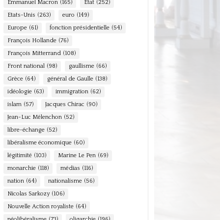
Emmanuel Macron
(165)
Etat
(252)
Etats-Unis
(263)
euro
(149)
Europe
(61)
fonction présidentielle
(54)
François Hollande
(76)
François Mitterrand
(108)
Front national
(98)
gaullisme
(66)
Grèce
(64)
général de Gaulle
(138)
idéologie
(63)
immigration
(62)
islam
(57)
Jacques Chirac
(90)
Jean-Luc Mélenchon
(52)
libre-échange
(52)
libéralisme économique
(60)
légitimité
(103)
Marine Le Pen
(69)
monarchie
(118)
médias
(116)
nation
(64)
nationalisme
(56)
Nicolas Sarkozy
(106)
Nouvelle Action royaliste
(64)
néolibéralisme
(73)
oligarchie
(196)