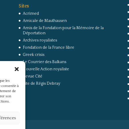
Sites
Acrimed
Amicale de Mauthausen
Amis de la Fondation pour la Mémoire de la
Déportation
Archives royalistes
Fondation de la France libre
Greek crisis
Le Courrier des Balkans
Nouvelle Action royaliste
Revue Cité
que les
Site de Régis Debray
 consentir à
rtement de
irer son
ctions.
éférences
s