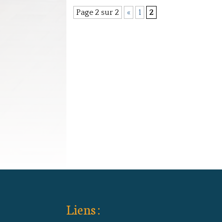
Page 2 sur 2
«
1
2
Liens :