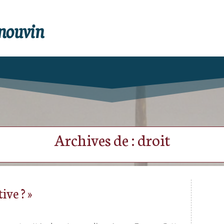
enouvin
Archives de : droit
ive ? »