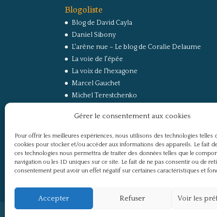
Blogoliste
Blog de David Cayla
Daniel Sibony
L'arêne nue – Le blog de Coralie Delaume
La voie de l'épée
La voix de l'hexagone
Marcel Gauchet
Michel Terestchenko
Paul Jorion
Gérer le consentement aux cookies
RussEurope – Le Carnet de Jacques Sapir sur la
Russie et l’Europe
Pour offrir les meilleures expériences, nous utilisons des technologies telles 
Secret Défense
cookies pour stocker et/ou accéder aux informations des appareils. Le fait de
Un regard sur la Russie
ces technologies nous permettra de traiter des données telles que le compo
navigation ou les ID uniques sur ce site. Le fait de ne pas consentir ou de ret
consentement peut avoir un effet négatif sur certaines caractéristiques et fon
Accepter
Refuser
Voir les pr
Politique de confidentialité
Mentions légale