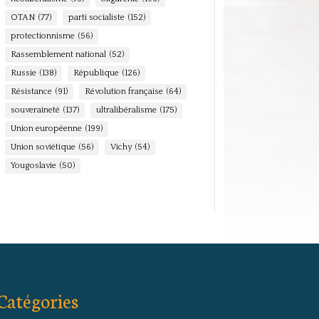
OTAN
(77)
parti socialiste
(152)
protectionnisme
(56)
Rassemblement national
(52)
Russie
(138)
République
(126)
Résistance
(91)
Révolution française
(64)
souveraineté
(137)
ultralibéralisme
(175)
Union européenne
(199)
Union soviétique
(56)
Vichy
(54)
Yougoslavie
(50)
Catégories