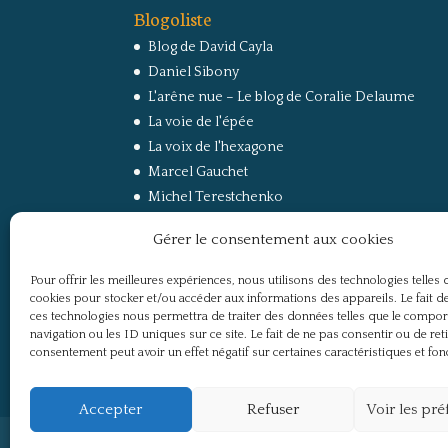
Blogoliste
Blog de David Cayla
Daniel Sibony
L'arêne nue – Le blog de Coralie Delaume
La voie de l'épée
La voix de l'hexagone
Marcel Gauchet
Michel Terestchenko
Paul Jorion
Gérer le consentement aux cookies
RussEurope – Le Carnet de Jacques Sapir sur la
Russie et l’Europe
Pour offrir les meilleures expériences, nous utilisons des technologies telles 
Secret Défense
cookies pour stocker et/ou accéder aux informations des appareils. Le fait de
Un regard sur la Russie
ces technologies nous permettra de traiter des données telles que le compo
navigation ou les ID uniques sur ce site. Le fait de ne pas consentir ou de ret
consentement peut avoir un effet négatif sur certaines caractéristiques et fon
Accepter
Refuser
Voir les pr
Politique de confidentialité
Mentions légale