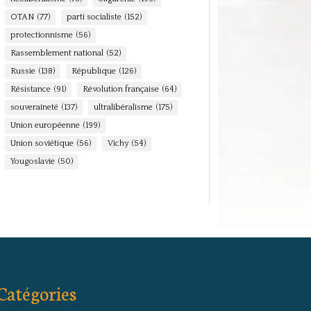
OTAN
(77)
parti socialiste
(152)
protectionnisme
(56)
Rassemblement national
(52)
Russie
(138)
République
(126)
Résistance
(91)
Révolution française
(64)
souveraineté
(137)
ultralibéralisme
(175)
Union européenne
(199)
Union soviétique
(56)
Vichy
(54)
Yougoslavie
(50)
Catégories