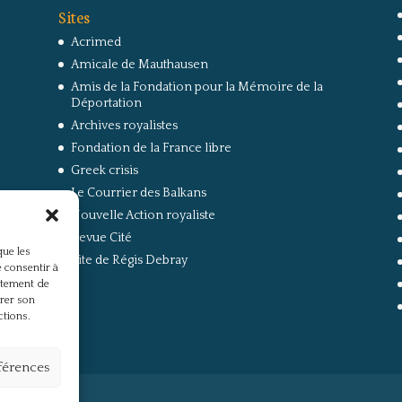
Sites
Acrimed
Amicale de Mauthausen
Amis de la Fondation pour la Mémoire de la
Déportation
Archives royalistes
Fondation de la France libre
Greek crisis
Le Courrier des Balkans
Nouvelle Action royaliste
Revue Cité
que les
Site de Régis Debray
 consentir à
rtement de
irer son
ctions.
éférences
s