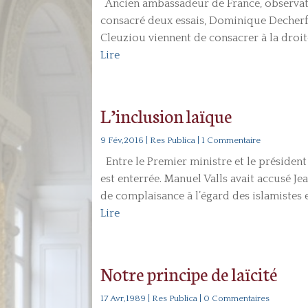
Ancien ambassadeur de France, observateu
consacré deux essais, Dominique Decherf 
Cleuziou viennent de consacrer à la droite
Lire
L’inclusion laïque
9 Fév,2016
|
Res Publica
| 1 Commentaire
Entre le Premier ministre et le président 
est enterrée. Manuel Valls avait accusé Je
de complaisance à l’égard des islamistes e
Lire
Notre principe de laïcité
17 Avr,1989
|
Res Publica
| 0 Commentaires