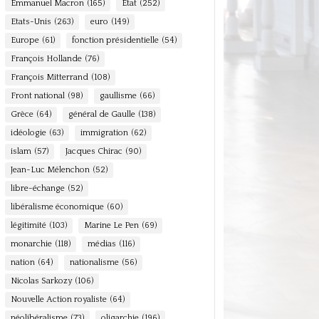
Emmanuel Macron
(165)
Etat
(252)
Etats-Unis
(263)
euro
(149)
Europe
(61)
fonction présidentielle
(54)
François Hollande
(76)
François Mitterrand
(108)
Front national
(98)
gaullisme
(66)
Grèce
(64)
général de Gaulle
(138)
idéologie
(63)
immigration
(62)
islam
(57)
Jacques Chirac
(90)
Jean-Luc Mélenchon
(52)
libre-échange
(52)
libéralisme économique
(60)
légitimité
(103)
Marine Le Pen
(69)
monarchie
(118)
médias
(116)
nation
(64)
nationalisme
(56)
Nicolas Sarkozy
(106)
Nouvelle Action royaliste
(64)
néolibéralisme
(73)
oligarchie
(196)