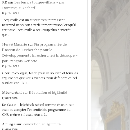
RR
sur
Les temps tocquevilliens – par
Dominique Decherf
17 juillet 2026
Tocqueville est un auteur très intéressant.
Bertrand Renouvin a parfaitement raison lorsqu'il
écrit que Tocqueville a beaucoup plus d'intérêt
que…
Hervé Macarie
sur
Fin programmée de
l’Institut de Recherche pour le
Développement : la recherche à la découpe –
par François Gerlotto
13 juillet 2026
Cher Ex-collègue, Merci pour ce soutien et tous les
arguments que vous avancez pour défendre ce bel
outil qu'est l'IRD…
Méc-créant
sur
Révolution et légitimité
1 juillet 2026
De Gaulle --bolchévik radical comme chacun sait!--
avait su accepter l'essentiel du programme du
CNR, même s'il avait réussi à…
Ainuage
sur
Révolution et légitimité
1 juillet 2026