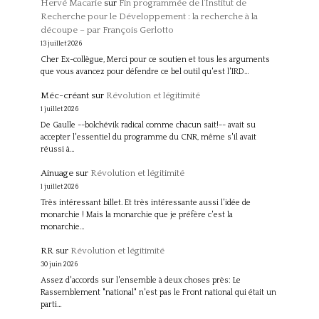
Hervé Macarie
sur
Fin programmée de l’Institut de
Recherche pour le Développement : la recherche à la
découpe – par François Gerlotto
13 juillet 2026
Cher Ex-collègue, Merci pour ce soutien et tous les arguments
que vous avancez pour défendre ce bel outil qu'est l'IRD…
Méc-créant
sur
Révolution et légitimité
1 juillet 2026
De Gaulle --bolchévik radical comme chacun sait!-- avait su
accepter l'essentiel du programme du CNR, même s'il avait
réussi à…
Ainuage
sur
Révolution et légitimité
1 juillet 2026
Très intéressant billet. Et très intéressante aussi l'idée de
monarchie ! Mais la monarchie que je préfère c'est la
monarchie…
RR
sur
Révolution et légitimité
30 juin 2026
Assez d'accords sur l'ensemble à deux choses près: Le
Rassemblement "national" n'est pas le Front national qui était un
parti…