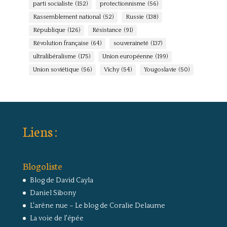
parti socialiste
(152)
protectionnisme
(56)
Rassemblement national
(52)
Russie
(138)
République
(126)
Résistance
(91)
Révolution française
(64)
souveraineté
(137)
ultralibéralisme
(175)
Union européenne
(199)
Union soviétique
(56)
Vichy
(54)
Yougoslavie
(50)
Liens :
Blogoliste
Blog de David Cayla
Daniel Sibony
L'arêne nue – Le blog de Coralie Delaume
La voie de l'épée