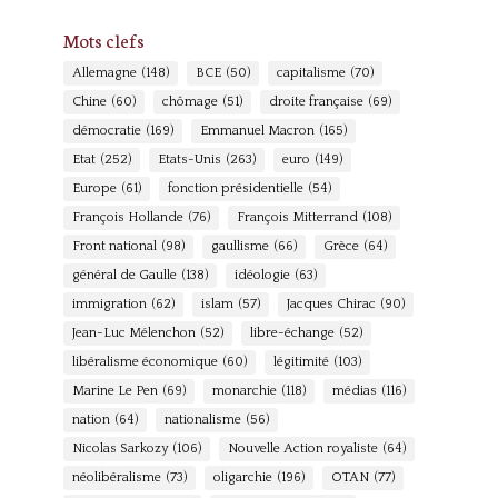
Mots clefs
Allemagne
(148)
BCE
(50)
capitalisme
(70)
Chine
(60)
chômage
(51)
droite française
(69)
démocratie
(169)
Emmanuel Macron
(165)
Etat
(252)
Etats-Unis
(263)
euro
(149)
Europe
(61)
fonction présidentielle
(54)
François Hollande
(76)
François Mitterrand
(108)
Front national
(98)
gaullisme
(66)
Grèce
(64)
général de Gaulle
(138)
idéologie
(63)
immigration
(62)
islam
(57)
Jacques Chirac
(90)
Jean-Luc Mélenchon
(52)
libre-échange
(52)
libéralisme économique
(60)
légitimité
(103)
Marine Le Pen
(69)
monarchie
(118)
médias
(116)
nation
(64)
nationalisme
(56)
Nicolas Sarkozy
(106)
Nouvelle Action royaliste
(64)
néolibéralisme
(73)
oligarchie
(196)
OTAN
(77)