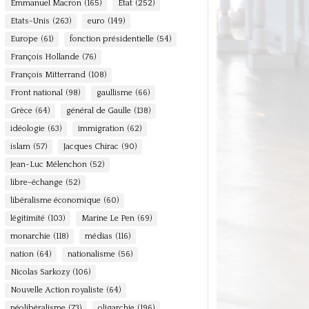
Emmanuel Macron
(165)
Etat
(252)
Etats-Unis
(263)
euro
(149)
Europe
(61)
fonction présidentielle
(54)
François Hollande
(76)
François Mitterrand
(108)
Front national
(98)
gaullisme
(66)
Grèce
(64)
général de Gaulle
(138)
idéologie
(63)
immigration
(62)
islam
(57)
Jacques Chirac
(90)
Jean-Luc Mélenchon
(52)
libre-échange
(52)
libéralisme économique
(60)
légitimité
(103)
Marine Le Pen
(69)
monarchie
(118)
médias
(116)
nation
(64)
nationalisme
(56)
Nicolas Sarkozy
(106)
Nouvelle Action royaliste
(64)
néolibéralisme
(73)
oligarchie
(196)