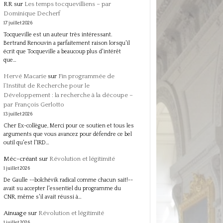
RR
sur
Les temps tocquevilliens – par
Dominique Decherf
17 juillet 2026
Tocqueville est un auteur très intéressant.
Bertrand Renouvin a parfaitement raison lorsqu'il
écrit que Tocqueville a beaucoup plus d'intérêt
que…
Hervé Macarie
sur
Fin programmée de
l’Institut de Recherche pour le
Développement : la recherche à la découpe –
par François Gerlotto
13 juillet 2026
Cher Ex-collègue, Merci pour ce soutien et tous les
arguments que vous avancez pour défendre ce bel
outil qu'est l'IRD…
Méc-créant
sur
Révolution et légitimité
1 juillet 2026
De Gaulle --bolchévik radical comme chacun sait!--
avait su accepter l'essentiel du programme du
CNR, même s'il avait réussi à…
Ainuage
sur
Révolution et légitimité
1 juillet 2026