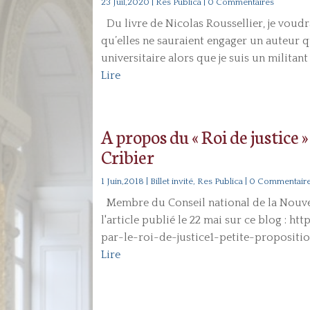
23 Juil,2020
|
Res Publica
| 0 Commentaires
Du livre de Nicolas Roussellier, je voudra
qu’elles ne sauraient engager un auteur q
universitaire alors que je suis un militant 
Lire
A propos du « Roi de justice 
Cribier
1 Juin,2018
|
Billet invité
,
Res Publica
| 0 Commentair
Membre du Conseil national de la Nouvell
l'article publié le 22 mai sur ce blog : 
par-le-roi-de-justice1-petite-propositi
Lire