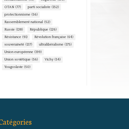
OTAN
(77)
parti socialiste
(152)
protectionnisme
(56)
Rassemblement national
(52)
Russie
(138)
République
(126)
Résistance
(91)
Révolution française
(64)
souveraineté
(137)
ultralibéralisme
(175)
Union européenne
(199)
Union soviétique
(56)
Vichy
(54)
Yougoslavie
(50)
Catégories