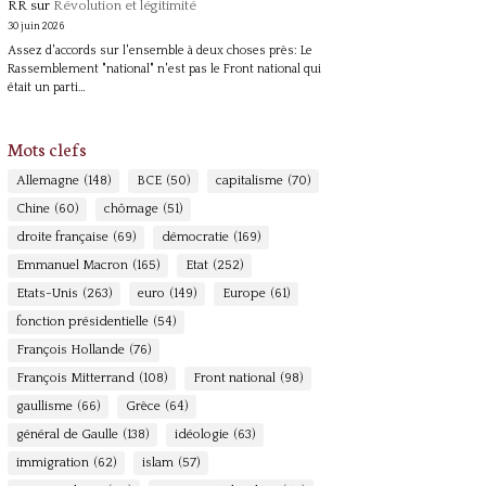
RR
sur
Révolution et légitimité
30 juin 2026
Assez d'accords sur l'ensemble à deux choses près: Le
Rassemblement "national" n'est pas le Front national qui
était un parti…
Mots clefs
Allemagne
(148)
BCE
(50)
capitalisme
(70)
Chine
(60)
chômage
(51)
droite française
(69)
démocratie
(169)
Emmanuel Macron
(165)
Etat
(252)
Etats-Unis
(263)
euro
(149)
Europe
(61)
fonction présidentielle
(54)
François Hollande
(76)
François Mitterrand
(108)
Front national
(98)
gaullisme
(66)
Grèce
(64)
général de Gaulle
(138)
idéologie
(63)
immigration
(62)
islam
(57)