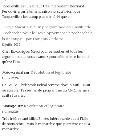
Tocqueville est un auteur très intéressant. Bertrand
Renouvin a parfaitement raison lorsqu'il écrit que
Tocqueville a beaucoup plus d'intérêt que…
Hervé Macarie
sur
Fin programmée de l’Institut de
Recherche pour le Développement : la recherche à
la découpe – par François Gerlotto
13 juillet 2026
Cher Ex-collègue, Merci pour ce soutien et tous les
arguments que vous avancez pour défendre ce bel outil
qu'est l'IRD…
Méc-créant
sur
Révolution et légitimité
1 juillet 2026
De Gaulle --bolchévik radical comme chacun sait!-- avait
su accepter l'essentiel du programme du CNR, même s'il
avait réussi à…
Ainuage
sur
Révolution et légitimité
1 juillet 2026
Très intéressant billet. Et très intéressante aussi l'idée
de monarchie ! Mais la monarchie que je préfère c'est la
monarchie…