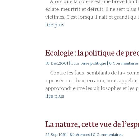
Alors que la colère est une brève flambée,
éclate, meurtrit et détruit, il ne sert plu
victimes. C’est lorsqu’il naît et grandi qu’il 
lire plus
Ecologie : la politique de pr
10 Déc,2001
|
Economie politique
| 0 Commentaires
Contre les faux-semblants de la « commu
« pensée » et du « terrain », nous appelon
approfondi entre les philosophes et les pol
lire plus
La nature, cette vue de l’esp
23 Sep,1991
|
Références
| 0 Commentaires