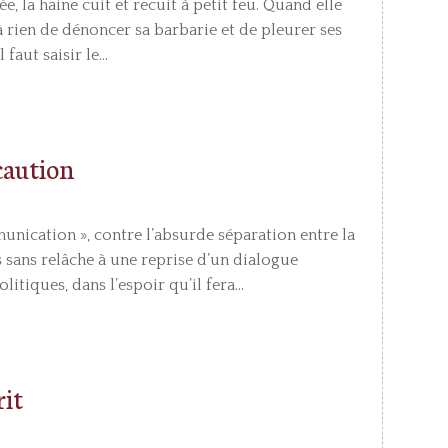
 la haine cuit et recuit à petit feu. Quand elle
s à rien de dénoncer sa barbarie et de pleurer ses
faut saisir le...
écaution
nication », contre l’absurde séparation entre la
s sans relâche à une reprise d’un dialogue
itiques, dans l’espoir qu’il fera...
rit