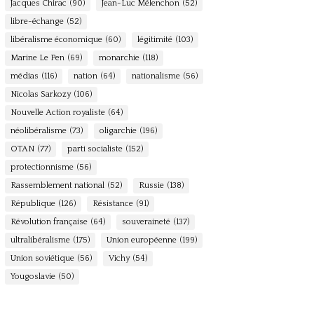
Jacques Chirac
(90)
Jean-Luc Mélenchon
(52)
libre-échange
(52)
libéralisme économique
(60)
légitimité
(103)
Marine Le Pen
(69)
monarchie
(118)
médias
(116)
nation
(64)
nationalisme
(56)
Nicolas Sarkozy
(106)
Nouvelle Action royaliste
(64)
néolibéralisme
(73)
oligarchie
(196)
OTAN
(77)
parti socialiste
(152)
protectionnisme
(56)
Rassemblement national
(52)
Russie
(138)
République
(126)
Résistance
(91)
Révolution française
(64)
souveraineté
(137)
ultralibéralisme
(175)
Union européenne
(199)
Union soviétique
(56)
Vichy
(54)
Yougoslavie
(50)