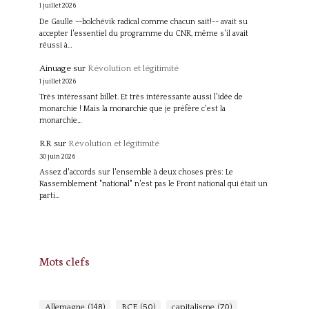
1 juillet 2026
De Gaulle --bolchévik radical comme chacun sait!-- avait su
accepter l'essentiel du programme du CNR, même s'il avait
réussi à…
Ainuage
sur
Révolution et légitimité
1 juillet 2026
Très intéressant billet. Et très intéressante aussi l'idée de
monarchie ! Mais la monarchie que je préfère c'est la
monarchie…
RR
sur
Révolution et légitimité
30 juin 2026
Assez d'accords sur l'ensemble à deux choses près: Le
Rassemblement "national" n'est pas le Front national qui était un
parti…
Mots clefs
Allemagne
(148)
BCE
(50)
capitalisme
(70)