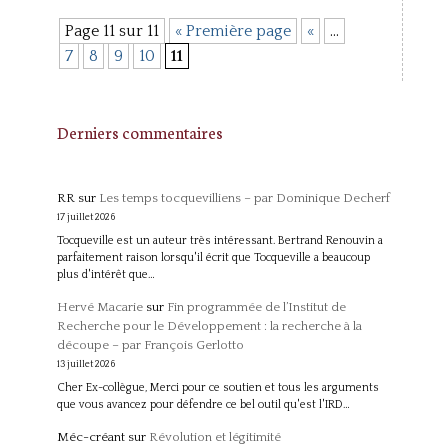
Page 11 sur 11
« Première page
«
…
7
8
9
10
11
Derniers commentaires
RR
sur
Les temps tocquevilliens – par Dominique Decherf
17 juillet 2026
Tocqueville est un auteur très intéressant. Bertrand Renouvin a
parfaitement raison lorsqu'il écrit que Tocqueville a beaucoup
plus d'intérêt que…
Hervé Macarie
sur
Fin programmée de l’Institut de
Recherche pour le Développement : la recherche à la
découpe – par François Gerlotto
13 juillet 2026
Cher Ex-collègue, Merci pour ce soutien et tous les arguments
que vous avancez pour défendre ce bel outil qu'est l'IRD…
Méc-créant
sur
Révolution et légitimité