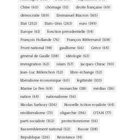
Chine
(60)
chômage
(51)
droite française
(69)
démocratie
(169)
Emmanuel Macron
(165)
Etat
(252)
Etats-Unis
(263)
euro
(149)
Europe
(61)
fonction présidentielle
(54)
François Hollande
(76)
François Mitterrand
(108)
Front national
(98)
gaullisme
(66)
Grèce
(64)
général de Gaulle
(138)
idéologie
(63)
immigration
(62)
islam
(57)
Jacques Chirac
(90)
Jean-Luc Mélenchon
(52)
libre-échange
(52)
libéralisme économique
(60)
légitimité
(103)
Marine Le Pen
(69)
monarchie
(118)
médias
(116)
nation
(64)
nationalisme
(56)
Nicolas Sarkozy
(106)
Nouvelle Action royaliste
(64)
néolibéralisme
(73)
oligarchie
(196)
OTAN
(77)
parti socialiste
(152)
protectionnisme
(56)
Rassemblement national
(52)
Russie
(138)
République
(126)
Résistance
(91)