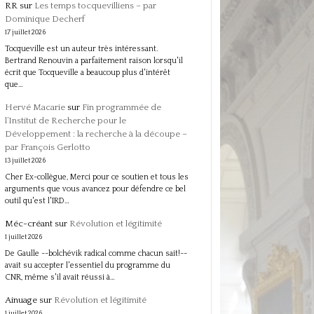
RR
sur
Les temps tocquevilliens – par
Dominique Decherf
17 juillet 2026
Tocqueville est un auteur très intéressant.
Bertrand Renouvin a parfaitement raison lorsqu'il
écrit que Tocqueville a beaucoup plus d'intérêt
que…
Hervé Macarie
sur
Fin programmée de
l’Institut de Recherche pour le
Développement : la recherche à la découpe –
par François Gerlotto
13 juillet 2026
Cher Ex-collègue, Merci pour ce soutien et tous les
arguments que vous avancez pour défendre ce bel
outil qu'est l'IRD…
Méc-créant
sur
Révolution et légitimité
1 juillet 2026
De Gaulle --bolchévik radical comme chacun sait!--
avait su accepter l'essentiel du programme du
CNR, même s'il avait réussi à…
Ainuage
sur
Révolution et légitimité
1 juillet 2026