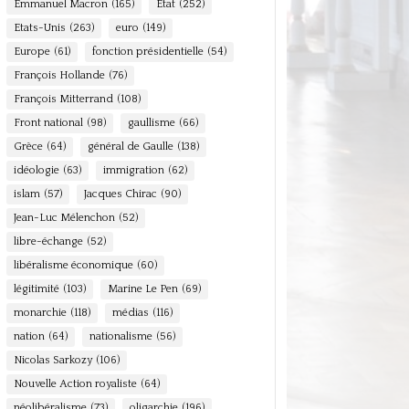
Emmanuel Macron
(165)
Etat
(252)
Etats-Unis
(263)
euro
(149)
Europe
(61)
fonction présidentielle
(54)
François Hollande
(76)
François Mitterrand
(108)
Front national
(98)
gaullisme
(66)
Grèce
(64)
général de Gaulle
(138)
idéologie
(63)
immigration
(62)
islam
(57)
Jacques Chirac
(90)
Jean-Luc Mélenchon
(52)
libre-échange
(52)
libéralisme économique
(60)
légitimité
(103)
Marine Le Pen
(69)
monarchie
(118)
médias
(116)
nation
(64)
nationalisme
(56)
Nicolas Sarkozy
(106)
Nouvelle Action royaliste
(64)
néolibéralisme
(73)
oligarchie
(196)