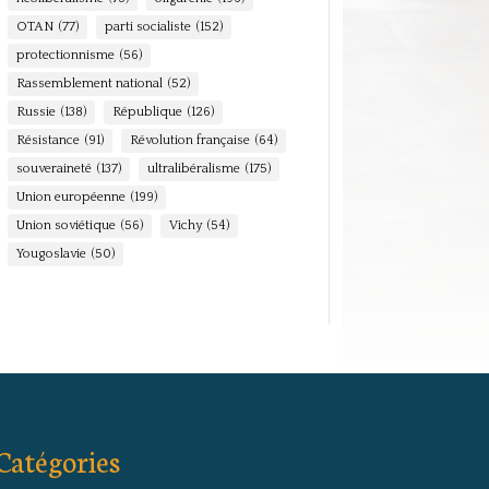
OTAN
(77)
parti socialiste
(152)
protectionnisme
(56)
Rassemblement national
(52)
Russie
(138)
République
(126)
Résistance
(91)
Révolution française
(64)
souveraineté
(137)
ultralibéralisme
(175)
Union européenne
(199)
Union soviétique
(56)
Vichy
(54)
Yougoslavie
(50)
Catégories