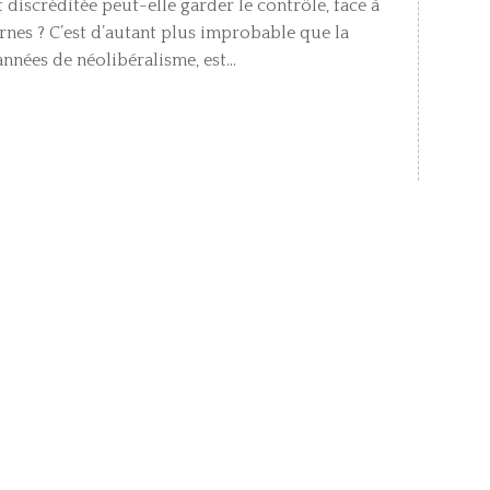
iscréditée peut-elle garder le contrôle, face à
ernes ? C’est d’autant plus improbable que la
nnées de néolibéralisme, est...