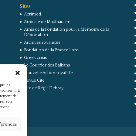
Sites
Acrimed
Amicale de Mauthausen
Amis de la Fondation pour la Mémoire de la
Déportation
Archives royalistes
Fondation de la France libre
Greek crisis
Le Courrier des Balkans
Nouvelle Action royaliste
Revue Cité
que les
Site de Régis Debray
 consentir à
rtement de
irer son
ctions.
éférences
s