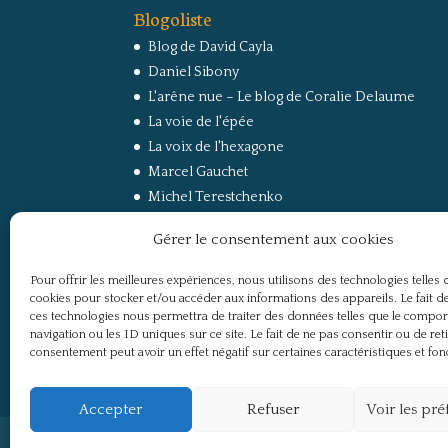
Blogoliste
Blog de David Cayla
Daniel Sibony
L'arêne nue – Le blog de Coralie Delaume
La voie de l'épée
La voix de l'hexagone
Marcel Gauchet
Michel Terestchenko
Paul Jorion
Gérer le consentement aux cookies
RussEurope – Le Carnet de Jacques Sapir sur la
Russie et l’Europe
Pour offrir les meilleures expériences, nous utilisons des technologies telles 
Secret Défense
cookies pour stocker et/ou accéder aux informations des appareils. Le fait de
Un regard sur la Russie
ces technologies nous permettra de traiter des données telles que le compo
navigation ou les ID uniques sur ce site. Le fait de ne pas consentir ou de ret
consentement peut avoir un effet négatif sur certaines caractéristiques et fon
Accepter
Refuser
Voir les pr
Politique de confidentialité
Mentions légale