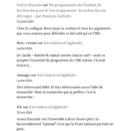
Hervé Macarie
sur
Fin programmée de l’Institut de
Recherche pour le Développement : la recherche à la
découpe – par François Gerlotto
13 juillet 2026
Cher Ex-collègue, Merci pour ce soutien et tous les arguments
que vous avancez pour défendre ce bel outil qu'est l'IRD…
Méc-créant
sur
Révolution et légitimité
1 juillet 2026
De Gaulle --bolchévik radical comme chacun sait!-- avait su
accepter l'essentiel du programme du CNR, même s'il avait
réussi à…
Ainuage
sur
Révolution et légitimité
1 juillet 2026
Très intéressant billet. Et très intéressante aussi l'idée de
monarchie ! Mais la monarchie que je préfère c'est la
monarchie…
RR
sur
Révolution et légitimité
30 juin 2026
Assez d'accords sur l'ensemble à deux choses près: Le
Rassemblement "national" n'est pas le Front national qui était un
parti…