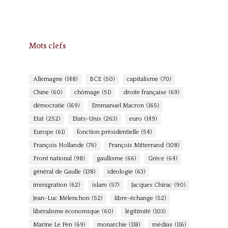
Mots clefs
Allemagne
(148)
BCE
(50)
capitalisme
(70)
Chine
(60)
chômage
(51)
droite française
(69)
démocratie
(169)
Emmanuel Macron
(165)
Etat
(252)
Etats-Unis
(263)
euro
(149)
Europe
(61)
fonction présidentielle
(54)
François Hollande
(76)
François Mitterrand
(108)
Front national
(98)
gaullisme
(66)
Grèce
(64)
général de Gaulle
(138)
idéologie
(63)
immigration
(62)
islam
(57)
Jacques Chirac
(90)
Jean-Luc Mélenchon
(52)
libre-échange
(52)
libéralisme économique
(60)
légitimité
(103)
Marine Le Pen
(69)
monarchie
(118)
médias
(116)