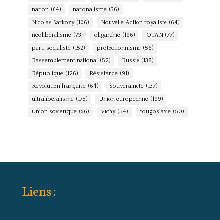
nation
(64)
nationalisme
(56)
Nicolas Sarkozy
(106)
Nouvelle Action royaliste
(64)
néolibéralisme
(73)
oligarchie
(196)
OTAN
(77)
parti socialiste
(152)
protectionnisme
(56)
Rassemblement national
(52)
Russie
(138)
République
(126)
Résistance
(91)
Révolution française
(64)
souveraineté
(137)
ultralibéralisme
(175)
Union européenne
(199)
Union soviétique
(56)
Vichy
(54)
Yougoslavie
(50)
Liens :