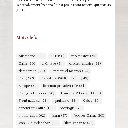
Assez d'accords sur l'ensemble à deux choses près: Le
Rassemblement "national" n'est pas le Front national qui était un
parti…
Mots clefs
Allemagne
(148)
BCE
(50)
capitalisme
(70)
Chine
(60)
chômage
(51)
droite française
(69)
démocratie
(169)
Emmanuel Macron
(165)
Etat
(252)
Etats-Unis
(263)
euro
(149)
Europe
(61)
fonction présidentielle
(54)
François Hollande
(76)
François Mitterrand
(108)
Front national
(98)
gaullisme
(66)
Grèce
(64)
général de Gaulle
(138)
idéologie
(63)
immigration
(62)
islam
(57)
Jacques Chirac
(90)
Jean-Luc Mélenchon
(52)
libre-échange
(52)