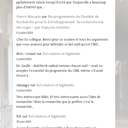
parfaitement raison lorsqu'il écrit que Tocqueville a beaucoup
plus d'intérêt que…
Hervé Macarie
sur
Fin programmée de l’Institut de
Recherche pour le Développement : la recherche à la
découpe – par François Gerlotto
13 juillet 2026
Cher Ex-collègue, Merci pour ce soutien et tous les arguments
que vous avancez pour défendre ce bel outil qu'est l'IRD…
Méc-créant
sur
Révolution et légitimité
1 juillet 2026
De Gaulle --bolchévik radical comme chacun sait!-- avait su
accepter l'essentiel du programme du CNR, même s'il avait
réussi à…
Ainuage
sur
Révolution et légitimité
1 juillet 2026
Très intéressant billet. Et très intéressante aussi l'idée de
monarchie ! Mais la monarchie que je préfère c'est la
monarchie…
RR
sur
Révolution et légitimité
30 juin 2026