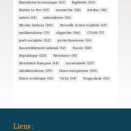
libéralisme économique
(60)
légitimité
(103)
Marine Le Pen
(69)
monarchie
(118)
médias
(116)
nation
(64)
nationalisme
(56)
Nicolas Sarkozy
(106)
Nouvelle Action royaliste
(64)
néolibéralisme
(73)
oligarchie
(196)
OTAN
(77)
parti socialiste
(152)
protectionnisme
(56)
Rassemblement national
(52)
Russie
(138)
République
(126)
Résistance
(91)
Révolution française
(64)
souveraineté
(137)
ultralibéralisme
(175)
Union européenne
(199)
Union soviétique
(56)
Vichy
(54)
Yougoslavie
(50)
Liens :