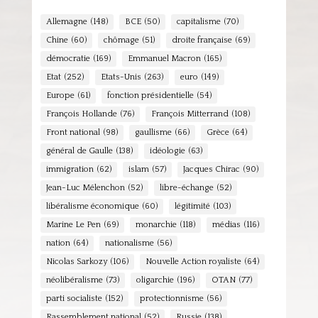
Allemagne
(148)
BCE
(50)
capitalisme
(70)
Chine
(60)
chômage
(51)
droite française
(69)
démocratie
(169)
Emmanuel Macron
(165)
Etat
(252)
Etats-Unis
(263)
euro
(149)
Europe
(61)
fonction présidentielle
(54)
François Hollande
(76)
François Mitterrand
(108)
Front national
(98)
gaullisme
(66)
Grèce
(64)
général de Gaulle
(138)
idéologie
(63)
immigration
(62)
islam
(57)
Jacques Chirac
(90)
Jean-Luc Mélenchon
(52)
libre-échange
(52)
libéralisme économique
(60)
légitimité
(103)
Marine Le Pen
(69)
monarchie
(118)
médias
(116)
nation
(64)
nationalisme
(56)
Nicolas Sarkozy
(106)
Nouvelle Action royaliste
(64)
néolibéralisme
(73)
oligarchie
(196)
OTAN
(77)
parti socialiste
(152)
protectionnisme
(56)
Rassemblement national
(52)
Russie
(138)