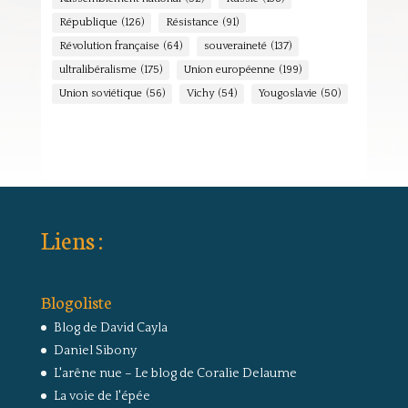
République
(126)
Résistance
(91)
Révolution française
(64)
souveraineté
(137)
ultralibéralisme
(175)
Union européenne
(199)
Union soviétique
(56)
Vichy
(54)
Yougoslavie
(50)
Liens :
Blogoliste
Blog de David Cayla
Daniel Sibony
L'arêne nue – Le blog de Coralie Delaume
La voie de l'épée