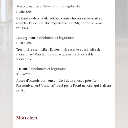
Méc-créant
sur
Révolution et légitimité
1 juillet 2026
De Gaulle --bolchévik radical comme chacun sait!-- avait su
accepter l'essentiel du programme du CNR, même s'il avait
réussi à…
Ainuage
sur
Révolution et légitimité
1 juillet 2026
Très intéressant billet. Et très intéressante aussi l'idée de
monarchie ! Mais la monarchie que je préfère c'est la
monarchie…
RR
sur
Révolution et légitimité
30 juin 2026
Assez d'accords sur l'ensemble à deux choses près: Le
Rassemblement "national" n'est pas le Front national qui était un
parti…
Mots clefs