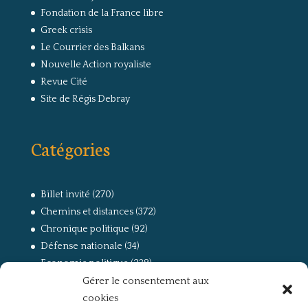
Fondation de la France libre
Greek crisis
Le Courrier des Balkans
Nouvelle Action royaliste
Revue Cité
Site de Régis Debray
Catégories
Billet invité
(270)
Chemins et distances
(372)
Chronique politique
(92)
Défense nationale
(34)
Economie politique
(238)
Gérer le consentement aux
Entretien
(168)
cookies
La guerre, la Résistance et la Déportation
(162)