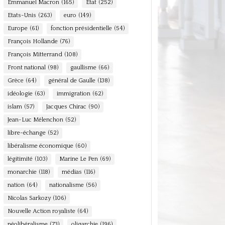
Emmanuel Macron
(165)
Etat
(252)
Etats-Unis
(263)
euro
(149)
Europe
(61)
fonction présidentielle
(54)
François Hollande
(76)
François Mitterrand
(108)
Front national
(98)
gaullisme
(66)
Grèce
(64)
général de Gaulle
(138)
idéologie
(63)
immigration
(62)
islam
(57)
Jacques Chirac
(90)
Jean-Luc Mélenchon
(52)
libre-échange
(52)
libéralisme économique
(60)
légitimité
(103)
Marine Le Pen
(69)
monarchie
(118)
médias
(116)
nation
(64)
nationalisme
(56)
Nicolas Sarkozy
(106)
Nouvelle Action royaliste
(64)
néolibéralisme
(73)
oligarchie
(196)