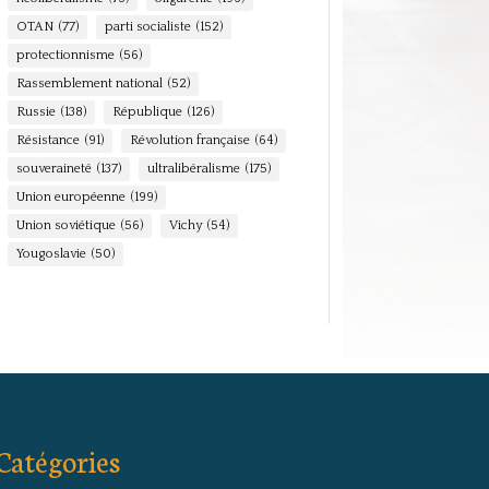
OTAN
(77)
parti socialiste
(152)
protectionnisme
(56)
Rassemblement national
(52)
Russie
(138)
République
(126)
Résistance
(91)
Révolution française
(64)
souveraineté
(137)
ultralibéralisme
(175)
Union européenne
(199)
Union soviétique
(56)
Vichy
(54)
Yougoslavie
(50)
Catégories