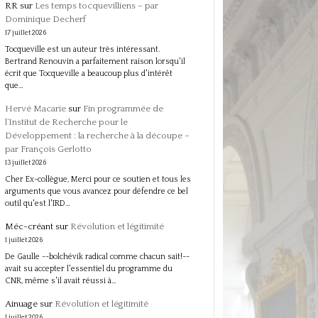
RR
sur
Les temps tocquevilliens – par
Dominique Decherf
17 juillet 2026
Tocqueville est un auteur très intéressant.
Bertrand Renouvin a parfaitement raison lorsqu'il
écrit que Tocqueville a beaucoup plus d'intérêt
que…
Hervé Macarie
sur
Fin programmée de
l’Institut de Recherche pour le
Développement : la recherche à la découpe –
par François Gerlotto
13 juillet 2026
Cher Ex-collègue, Merci pour ce soutien et tous les
arguments que vous avancez pour défendre ce bel
outil qu'est l'IRD…
Méc-créant
sur
Révolution et légitimité
1 juillet 2026
De Gaulle --bolchévik radical comme chacun sait!--
avait su accepter l'essentiel du programme du
CNR, même s'il avait réussi à…
Ainuage
sur
Révolution et légitimité
1 juillet 2026