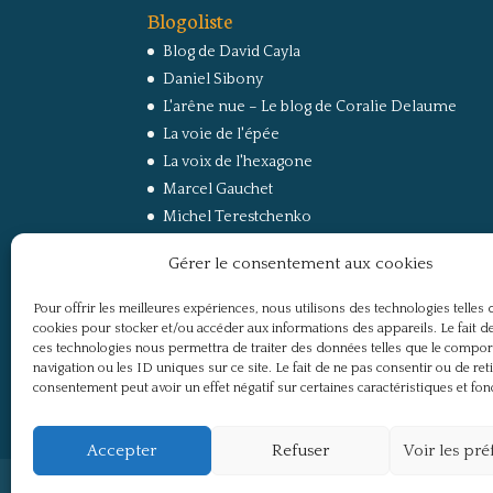
Blogoliste
Blog de David Cayla
Daniel Sibony
L'arêne nue – Le blog de Coralie Delaume
La voie de l'épée
La voix de l'hexagone
Marcel Gauchet
Michel Terestchenko
Paul Jorion
Gérer le consentement aux cookies
RussEurope – Le Carnet de Jacques Sapir sur la
Russie et l’Europe
Pour offrir les meilleures expériences, nous utilisons des technologies telles 
Secret Défense
cookies pour stocker et/ou accéder aux informations des appareils. Le fait de
Un regard sur la Russie
ces technologies nous permettra de traiter des données telles que le compo
navigation ou les ID uniques sur ce site. Le fait de ne pas consentir ou de ret
consentement peut avoir un effet négatif sur certaines caractéristiques et fon
Accepter
Refuser
Voir les pr
Politique de confidentialité
Mentions légale