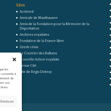
Sites
Acrimed
Amicale de Mauthausen
Amis de la Fondation pour la Mémoire de la
Déportation
Archives royalistes
Fondation de la France libre
Greek crisis
Le Courrier des Balkans
Nouvelle Action royaliste
Revue Cité
que les
Site de Régis Debray
 consentir à
rtement de
irer son
ctions.
éférences
s