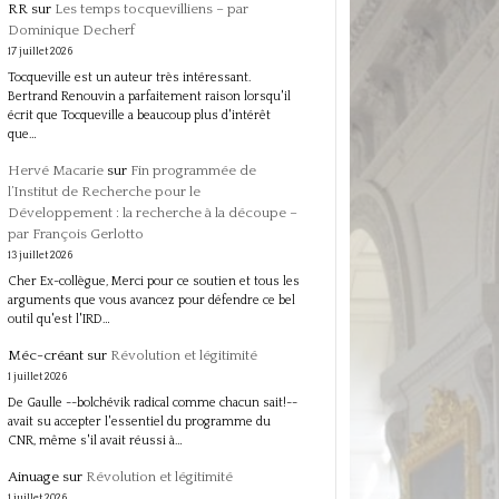
RR
sur
Les temps tocquevilliens – par
Dominique Decherf
17 juillet 2026
Tocqueville est un auteur très intéressant.
Bertrand Renouvin a parfaitement raison lorsqu'il
écrit que Tocqueville a beaucoup plus d'intérêt
que…
Hervé Macarie
sur
Fin programmée de
l’Institut de Recherche pour le
Développement : la recherche à la découpe –
par François Gerlotto
13 juillet 2026
Cher Ex-collègue, Merci pour ce soutien et tous les
arguments que vous avancez pour défendre ce bel
outil qu'est l'IRD…
Méc-créant
sur
Révolution et légitimité
1 juillet 2026
De Gaulle --bolchévik radical comme chacun sait!--
avait su accepter l'essentiel du programme du
CNR, même s'il avait réussi à…
Ainuage
sur
Révolution et légitimité
1 juillet 2026