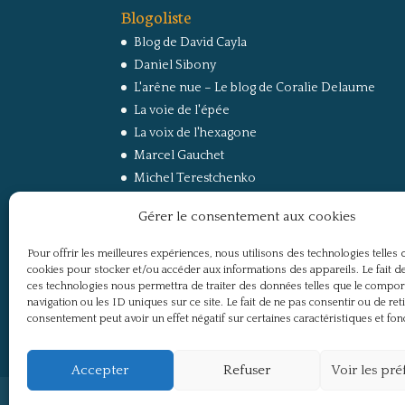
Blogoliste
Blog de David Cayla
Daniel Sibony
L'arêne nue – Le blog de Coralie Delaume
La voie de l'épée
La voix de l'hexagone
Marcel Gauchet
Michel Terestchenko
Paul Jorion
Gérer le consentement aux cookies
RussEurope – Le Carnet de Jacques Sapir sur la
Russie et l’Europe
Pour offrir les meilleures expériences, nous utilisons des technologies telles 
Secret Défense
cookies pour stocker et/ou accéder aux informations des appareils. Le fait de
Un regard sur la Russie
ces technologies nous permettra de traiter des données telles que le compo
navigation ou les ID uniques sur ce site. Le fait de ne pas consentir ou de ret
consentement peut avoir un effet négatif sur certaines caractéristiques et fon
Accepter
Refuser
Voir les pr
Politique de confidentialité
Mentions légale