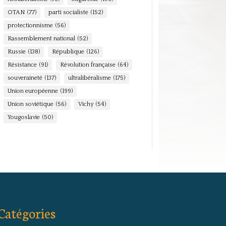
OTAN
(77)
parti socialiste
(152)
protectionnisme
(56)
Rassemblement national
(52)
Russie
(138)
République
(126)
Résistance
(91)
Révolution française
(64)
souveraineté
(137)
ultralibéralisme
(175)
Union européenne
(199)
Union soviétique
(56)
Vichy
(54)
Yougoslavie
(50)
Catégories