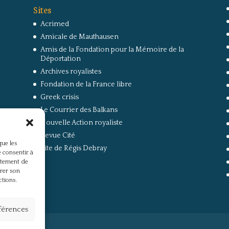
Sites
Acrimed
Amicale de Mauthausen
Amis de la Fondation pour la Mémoire de la
Déportation
Archives royalistes
Fondation de la France libre
Greek crisis
Le Courrier des Balkans
Nouvelle Action royaliste
Revue Cité
que les
Site de Régis Debray
 consentir à
rtement de
irer son
ctions.
éférences
s