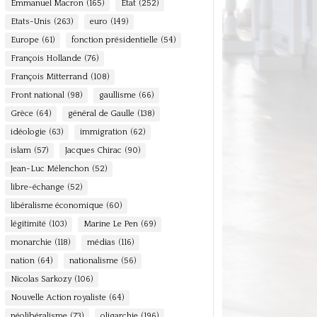
Emmanuel Macron
(165)
Etat
(252)
Etats-Unis
(263)
euro
(149)
Europe
(61)
fonction présidentielle
(54)
François Hollande
(76)
François Mitterrand
(108)
Front national
(98)
gaullisme
(66)
Grèce
(64)
général de Gaulle
(138)
idéologie
(63)
immigration
(62)
islam
(57)
Jacques Chirac
(90)
Jean-Luc Mélenchon
(52)
libre-échange
(52)
libéralisme économique
(60)
légitimité
(103)
Marine Le Pen
(69)
monarchie
(118)
médias
(116)
nation
(64)
nationalisme
(56)
Nicolas Sarkozy
(106)
Nouvelle Action royaliste
(64)
néolibéralisme
(73)
oligarchie
(196)