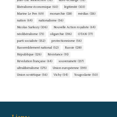
Jean-Luc Mélenchon
(52)
libre-échange
(52)
libéralisme économique
(60)
légitimité
(103)
Marine Le Pen
(69)
monarchie
(118)
médias
(116)
nation
(64)
nationalisme
(56)
Nicolas Sarkozy
(106)
Nouvelle Action royaliste
(64)
néolibéralisme
(73)
oligarchie
(196)
OTAN
(77)
parti socialiste
(152)
protectionnisme
(56)
Rassemblement national
(52)
Russie
(138)
République
(126)
Résistance
(91)
Révolution française
(64)
souveraineté
(137)
ultralibéralisme
(175)
Union européenne
(199)
Union soviétique
(56)
Vichy
(54)
Yougoslavie
(50)
Liens :