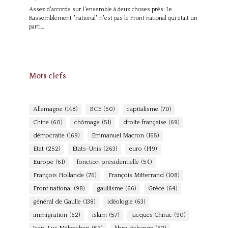
Assez d'accords sur l'ensemble à deux choses près: Le
Rassemblement "national" n'est pas le Front national qui était un
parti…
Mots clefs
Allemagne
(148)
BCE
(50)
capitalisme
(70)
Chine
(60)
chômage
(51)
droite française
(69)
démocratie
(169)
Emmanuel Macron
(165)
Etat
(252)
Etats-Unis
(263)
euro
(149)
Europe
(61)
fonction présidentielle
(54)
François Hollande
(76)
François Mitterrand
(108)
Front national
(98)
gaullisme
(66)
Grèce
(64)
général de Gaulle
(138)
idéologie
(63)
immigration
(62)
islam
(57)
Jacques Chirac
(90)