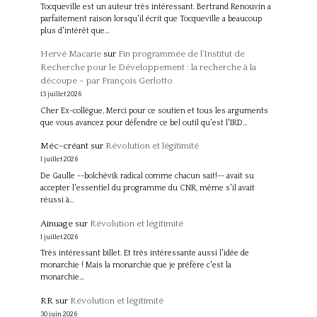
Tocqueville est un auteur très intéressant. Bertrand Renouvin a
parfaitement raison lorsqu'il écrit que Tocqueville a beaucoup
plus d'intérêt que…
Hervé Macarie
sur
Fin programmée de l’Institut de
Recherche pour le Développement : la recherche à la
découpe – par François Gerlotto
13 juillet 2026
Cher Ex-collègue, Merci pour ce soutien et tous les arguments
que vous avancez pour défendre ce bel outil qu'est l'IRD…
Méc-créant
sur
Révolution et légitimité
1 juillet 2026
De Gaulle --bolchévik radical comme chacun sait!-- avait su
accepter l'essentiel du programme du CNR, même s'il avait
réussi à…
Ainuage
sur
Révolution et légitimité
1 juillet 2026
Très intéressant billet. Et très intéressante aussi l'idée de
monarchie ! Mais la monarchie que je préfère c'est la
monarchie…
RR
sur
Révolution et légitimité
30 juin 2026