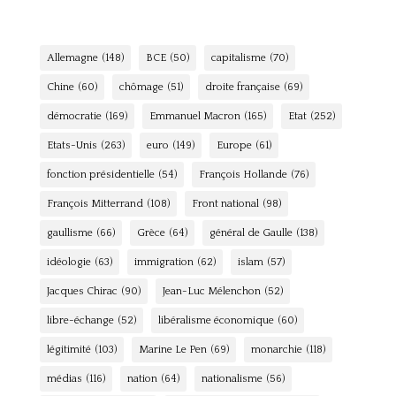
Allemagne
(148)
BCE
(50)
capitalisme
(70)
Chine
(60)
chômage
(51)
droite française
(69)
démocratie
(169)
Emmanuel Macron
(165)
Etat
(252)
Etats-Unis
(263)
euro
(149)
Europe
(61)
fonction présidentielle
(54)
François Hollande
(76)
François Mitterrand
(108)
Front national
(98)
gaullisme
(66)
Grèce
(64)
général de Gaulle
(138)
idéologie
(63)
immigration
(62)
islam
(57)
Jacques Chirac
(90)
Jean-Luc Mélenchon
(52)
libre-échange
(52)
libéralisme économique
(60)
légitimité
(103)
Marine Le Pen
(69)
monarchie
(118)
médias
(116)
nation
(64)
nationalisme
(56)