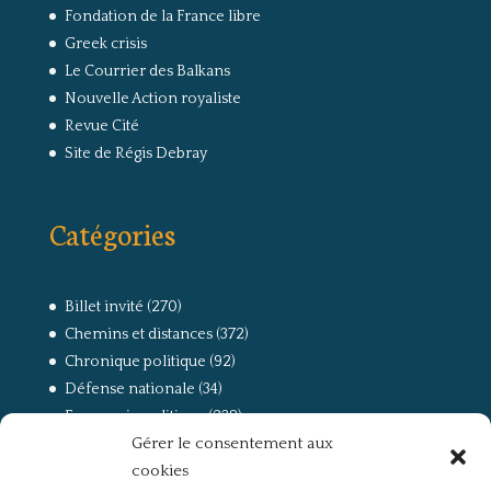
Fondation de la France libre
Greek crisis
Le Courrier des Balkans
Nouvelle Action royaliste
Revue Cité
Site de Régis Debray
Catégories
Billet invité
(270)
Chemins et distances
(372)
Chronique politique
(92)
Défense nationale
(34)
Economie politique
(238)
Gérer le consentement aux
Entretien
(168)
cookies
La guerre, la Résistance et la Déportation
(162)