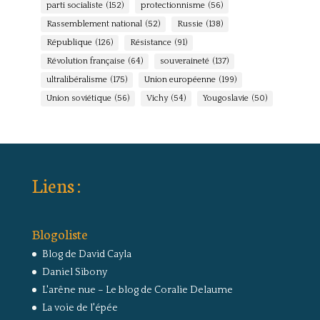
parti socialiste
(152)
protectionnisme
(56)
Rassemblement national
(52)
Russie
(138)
République
(126)
Résistance
(91)
Révolution française
(64)
souveraineté
(137)
ultralibéralisme
(175)
Union européenne
(199)
Union soviétique
(56)
Vichy
(54)
Yougoslavie
(50)
Liens :
Blogoliste
Blog de David Cayla
Daniel Sibony
L'arêne nue – Le blog de Coralie Delaume
La voie de l'épée