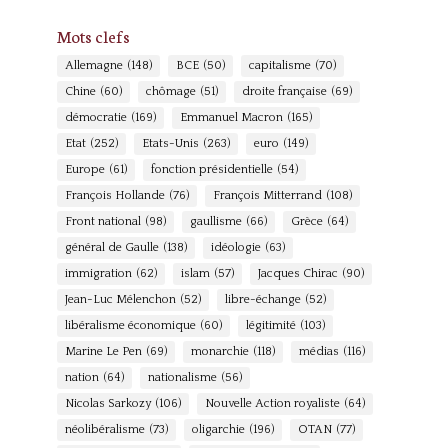
Mots clefs
Allemagne
(148)
BCE
(50)
capitalisme
(70)
Chine
(60)
chômage
(51)
droite française
(69)
démocratie
(169)
Emmanuel Macron
(165)
Etat
(252)
Etats-Unis
(263)
euro
(149)
Europe
(61)
fonction présidentielle
(54)
François Hollande
(76)
François Mitterrand
(108)
Front national
(98)
gaullisme
(66)
Grèce
(64)
général de Gaulle
(138)
idéologie
(63)
immigration
(62)
islam
(57)
Jacques Chirac
(90)
Jean-Luc Mélenchon
(52)
libre-échange
(52)
libéralisme économique
(60)
légitimité
(103)
Marine Le Pen
(69)
monarchie
(118)
médias
(116)
nation
(64)
nationalisme
(56)
Nicolas Sarkozy
(106)
Nouvelle Action royaliste
(64)
néolibéralisme
(73)
oligarchie
(196)
OTAN
(77)