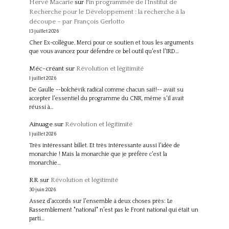
Hervé Macarie
sur
Fin programmée de l’Institut de
Recherche pour le Développement : la recherche à la
découpe – par François Gerlotto
13 juillet 2026
Cher Ex-collègue, Merci pour ce soutien et tous les arguments
que vous avancez pour défendre ce bel outil qu'est l'IRD…
Méc-créant
sur
Révolution et légitimité
1 juillet 2026
De Gaulle --bolchévik radical comme chacun sait!-- avait su
accepter l'essentiel du programme du CNR, même s'il avait
réussi à…
Ainuage
sur
Révolution et légitimité
1 juillet 2026
Très intéressant billet. Et très intéressante aussi l'idée de
monarchie ! Mais la monarchie que je préfère c'est la
monarchie…
RR
sur
Révolution et légitimité
30 juin 2026
Assez d'accords sur l'ensemble à deux choses près: Le
Rassemblement "national" n'est pas le Front national qui était un
parti…