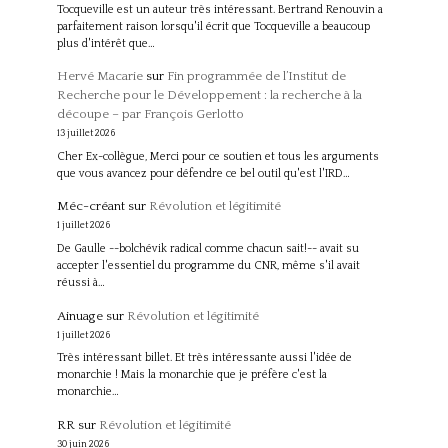
Tocqueville est un auteur très intéressant. Bertrand Renouvin a
parfaitement raison lorsqu'il écrit que Tocqueville a beaucoup
plus d'intérêt que…
Hervé Macarie
sur
Fin programmée de l’Institut de
Recherche pour le Développement : la recherche à la
découpe – par François Gerlotto
13 juillet 2026
Cher Ex-collègue, Merci pour ce soutien et tous les arguments
que vous avancez pour défendre ce bel outil qu'est l'IRD…
Méc-créant
sur
Révolution et légitimité
1 juillet 2026
De Gaulle --bolchévik radical comme chacun sait!-- avait su
accepter l'essentiel du programme du CNR, même s'il avait
réussi à…
Ainuage
sur
Révolution et légitimité
1 juillet 2026
Très intéressant billet. Et très intéressante aussi l'idée de
monarchie ! Mais la monarchie que je préfère c'est la
monarchie…
RR
sur
Révolution et légitimité
30 juin 2026