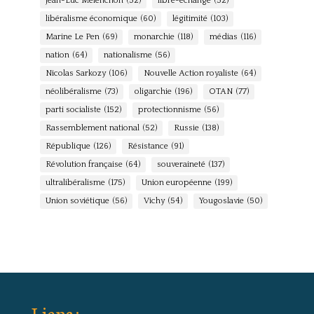
Jean-Luc Mélenchon
(52)
libre-échange
(52)
libéralisme économique
(60)
légitimité
(103)
Marine Le Pen
(69)
monarchie
(118)
médias
(116)
nation
(64)
nationalisme
(56)
Nicolas Sarkozy
(106)
Nouvelle Action royaliste
(64)
néolibéralisme
(73)
oligarchie
(196)
OTAN
(77)
parti socialiste
(152)
protectionnisme
(56)
Rassemblement national
(52)
Russie
(138)
République
(126)
Résistance
(91)
Révolution française
(64)
souveraineté
(137)
ultralibéralisme
(175)
Union européenne
(199)
Union soviétique
(56)
Vichy
(54)
Yougoslavie
(50)
Liens :