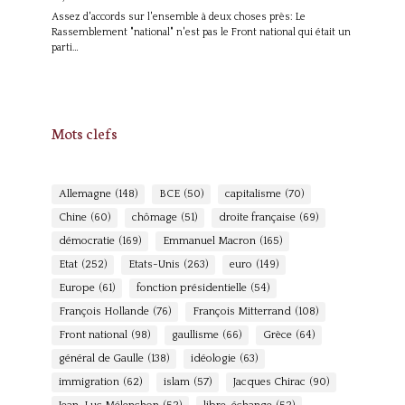
Assez d'accords sur l'ensemble à deux choses près: Le
Rassemblement "national" n'est pas le Front national qui était un
parti…
Mots clefs
Allemagne
(148)
BCE
(50)
capitalisme
(70)
Chine
(60)
chômage
(51)
droite française
(69)
démocratie
(169)
Emmanuel Macron
(165)
Etat
(252)
Etats-Unis
(263)
euro
(149)
Europe
(61)
fonction présidentielle
(54)
François Hollande
(76)
François Mitterrand
(108)
Front national
(98)
gaullisme
(66)
Grèce
(64)
général de Gaulle
(138)
idéologie
(63)
immigration
(62)
islam
(57)
Jacques Chirac
(90)