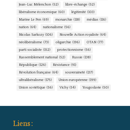
Jean-Luc Mélenchon
(52)
libre-échange
(52)
libéralisme économique
(60)
légitimité
(103)
Marine Le Pen
(69)
monarchie
(118)
médias
(116)
nation
(64)
nationalisme
(56)
Nicolas Sarkozy
(106)
Nouvelle Action royaliste
(64)
néolibéralisme
(73)
oligarchie
(196)
OTAN
(77)
parti socialiste
(152)
protectionnisme
(56)
Rassemblement national
(52)
Russie
(138)
République
(126)
Résistance
(91)
Révolution française
(64)
souveraineté
(137)
ultralibéralisme
(175)
Union européenne
(199)
Union soviétique
(56)
Vichy
(54)
Yougoslavie
(50)
Liens :