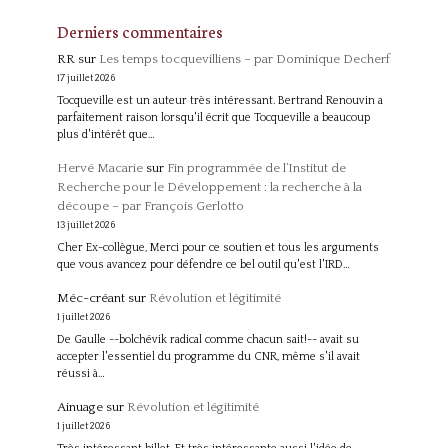
Derniers commentaires
RR
sur
Les temps tocquevilliens – par Dominique Decherf
17 juillet 2026
Tocqueville est un auteur très intéressant. Bertrand Renouvin a
parfaitement raison lorsqu'il écrit que Tocqueville a beaucoup
plus d'intérêt que…
Hervé Macarie
sur
Fin programmée de l’Institut de
Recherche pour le Développement : la recherche à la
découpe – par François Gerlotto
13 juillet 2026
Cher Ex-collègue, Merci pour ce soutien et tous les arguments
que vous avancez pour défendre ce bel outil qu'est l'IRD…
Méc-créant
sur
Révolution et légitimité
1 juillet 2026
De Gaulle --bolchévik radical comme chacun sait!-- avait su
accepter l'essentiel du programme du CNR, même s'il avait
réussi à…
Ainuage
sur
Révolution et légitimité
1 juillet 2026