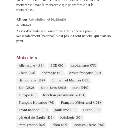
Très intéressant billet. Et très intéressante aussi l'idée de
monarchie ! Mais la monarchie que je préfère c'est la
monarchie…
RR
sur
Révolution et légitimité
30 juin 2026
Assez d'accords sur l'ensemble à deux choses près: Le
Rassemblement "national" n'est pas le Front national qui était un
parti…
Mots clefs
Allemagne
(148)
BCE
(50)
capitalisme
(70)
Chine
(60)
chômage
(51)
droite française
(69)
démocratie
(169)
Emmanuel Macron
(165)
Etat
(252)
Etats-Unis
(263)
euro
(149)
Europe
(61)
fonction présidentielle
(54)
François Hollande
(76)
François Mitterrand
(108)
Front national
(98)
gaullisme
(66)
Grèce
(64)
général de Gaulle
(138)
idéologie
(63)
immigration
(62)
islam
(57)
Jacques Chirac
(90)