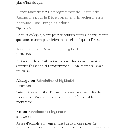
plus d'intérêt que…
Hervé Macarie
sur
Fin programmée de l’Institut de
Recherche pour le Développement : la recherche à la
découpe – par François Gerlotto
13 juillet 2026
Cher Ex-collègue, Merci pour ce soutien et tous les arguments
que vous avancez pour défendre ce bel outil qu'est l'IRD…
Méc-créant
sur
Révolution et légitimité
1 juillet 2026
De Gaulle --bolchévik radical comme chacun sait!-- avait su
accepter l'essentiel du programme du CNR, même s'il avait
réussi à…
Ainuage
sur
Révolution et légitimité
1 juillet 2026
Très intéressant billet. Et très intéressante aussi l'idée de
monarchie ! Mais la monarchie que je préfère c'est la
monarchie…
RR
sur
Révolution et légitimité
30 juin 2026
Assez d'accords sur l'ensemble à deux choses près: Le