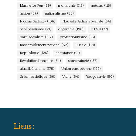
Marine Le Pen
(69)
monarchie
(118)
médias
(116)
nation
(64)
nationalisme
(56)
Nicolas Sarkozy
(106)
Nouvelle Action royaliste
(64)
néolibéralisme
(73)
oligarchie
(196)
OTAN
(77)
parti socialiste
(152)
protectionnisme
(56)
Rassemblement national
(52)
Russie
(138)
République
(126)
Résistance
(91)
Révolution française
(64)
souveraineté
(137)
ultralibéralisme
(175)
Union européenne
(199)
Union soviétique
(56)
Vichy
(54)
Yougoslavie
(50)
Liens :