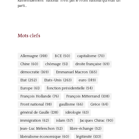
Rassemblement "national" n'est pas le Front national qui était un
parti…
Mots clefs
Allemagne
(148)
BCE
(50)
capitalisme
(70)
Chine
(60)
chômage
(51)
droite française
(69)
démocratie
(169)
Emmanuel Macron
(165)
Etat
(252)
Etats-Unis
(263)
euro
(149)
Europe
(61)
fonction présidentielle
(54)
François Hollande
(76)
François Mitterrand
(108)
Front national
(98)
gaullisme
(66)
Grèce
(64)
général de Gaulle
(138)
idéologie
(63)
immigration
(62)
islam
(57)
Jacques Chirac
(90)
Jean-Luc Mélenchon
(52)
libre-échange
(52)
libéralisme économique
(60)
légitimité
(103)