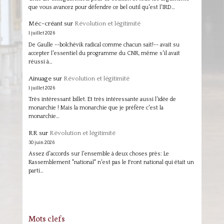
que vous avancez pour défendre ce bel outil qu'est l'IRD…
Méc-créant
sur
Révolution et légitimité
1 juillet 2026
De Gaulle --bolchévik radical comme chacun sait!-- avait su
accepter l'essentiel du programme du CNR, même s'il avait
réussi à…
Ainuage
sur
Révolution et légitimité
1 juillet 2026
Très intéressant billet. Et très intéressante aussi l'idée de
monarchie ! Mais la monarchie que je préfère c'est la
monarchie…
RR
sur
Révolution et légitimité
30 juin 2026
Assez d'accords sur l'ensemble à deux choses près: Le
Rassemblement "national" n'est pas le Front national qui était un
parti…
Mots clefs