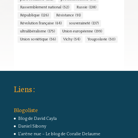
Rassemblement national
(52)
Russie
(138)
République
(126)
Résistance
(91)
Révolution française
(64)
souveraineté
(137)
ultralibéralisme
(175)
Union européenne
(199)
Union soviétique
(56)
Vichy
(54)
Yougoslavie
(50)
Liens :
Blogoliste
Blog de David Cayla
Daniel Sibony
L'arêne nue – Le blog de Coralie Delaume