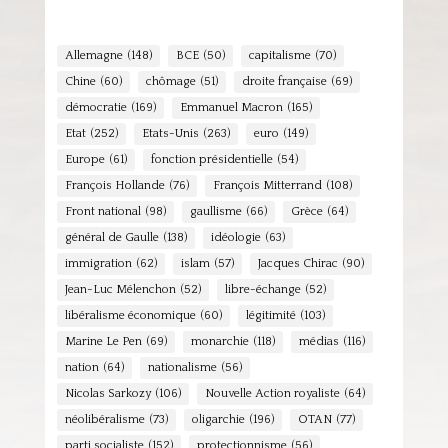
Allemagne
(148)
BCE
(50)
capitalisme
(70)
Chine
(60)
chômage
(51)
droite française
(69)
démocratie
(169)
Emmanuel Macron
(165)
Etat
(252)
Etats-Unis
(263)
euro
(149)
Europe
(61)
fonction présidentielle
(54)
François Hollande
(76)
François Mitterrand
(108)
Front national
(98)
gaullisme
(66)
Grèce
(64)
général de Gaulle
(138)
idéologie
(63)
immigration
(62)
islam
(57)
Jacques Chirac
(90)
Jean-Luc Mélenchon
(52)
libre-échange
(52)
libéralisme économique
(60)
légitimité
(103)
Marine Le Pen
(69)
monarchie
(118)
médias
(116)
nation
(64)
nationalisme
(56)
Nicolas Sarkozy
(106)
Nouvelle Action royaliste
(64)
néolibéralisme
(73)
oligarchie
(196)
OTAN
(77)
parti socialiste
(152)
protectionnisme
(56)