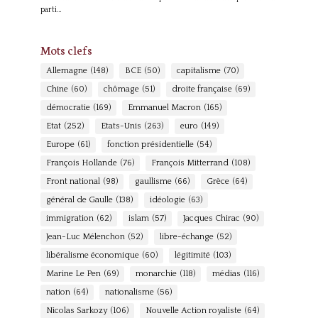
parti…
Mots clefs
Allemagne
(148)
BCE
(50)
capitalisme
(70)
Chine
(60)
chômage
(51)
droite française
(69)
démocratie
(169)
Emmanuel Macron
(165)
Etat
(252)
Etats-Unis
(263)
euro
(149)
Europe
(61)
fonction présidentielle
(54)
François Hollande
(76)
François Mitterrand
(108)
Front national
(98)
gaullisme
(66)
Grèce
(64)
général de Gaulle
(138)
idéologie
(63)
immigration
(62)
islam
(57)
Jacques Chirac
(90)
Jean-Luc Mélenchon
(52)
libre-échange
(52)
libéralisme économique
(60)
légitimité
(103)
Marine Le Pen
(69)
monarchie
(118)
médias
(116)
nation
(64)
nationalisme
(56)
Nicolas Sarkozy
(106)
Nouvelle Action royaliste
(64)