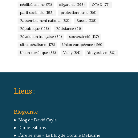
néolibéralisme
(73)
oligarchie
(196)
OTAN
(77)
parti socialiste
(152)
protectionnisme
(56)
Rassemblement national
(52)
Russie
(138)
République
(126)
Résistance
(91)
Révolution française
(64)
souveraineté
(137)
ultralibéralisme
(175)
Union européenne
(199)
Union soviétique
(56)
Vichy
(54)
Yougoslavie
(50)
Liens :
Blogoliste
Blog de David Cayla
Daniel Sibony
L'arêne nue – Le blog de Coralie Delaume