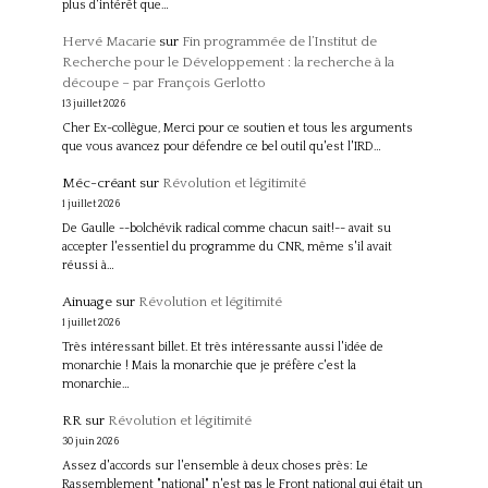
plus d'intérêt que…
Hervé Macarie
sur
Fin programmée de l’Institut de
Recherche pour le Développement : la recherche à la
découpe – par François Gerlotto
13 juillet 2026
Cher Ex-collègue, Merci pour ce soutien et tous les arguments
que vous avancez pour défendre ce bel outil qu'est l'IRD…
Méc-créant
sur
Révolution et légitimité
1 juillet 2026
De Gaulle --bolchévik radical comme chacun sait!-- avait su
accepter l'essentiel du programme du CNR, même s'il avait
réussi à…
Ainuage
sur
Révolution et légitimité
1 juillet 2026
Très intéressant billet. Et très intéressante aussi l'idée de
monarchie ! Mais la monarchie que je préfère c'est la
monarchie…
RR
sur
Révolution et légitimité
30 juin 2026
Assez d'accords sur l'ensemble à deux choses près: Le
Rassemblement "national" n'est pas le Front national qui était un