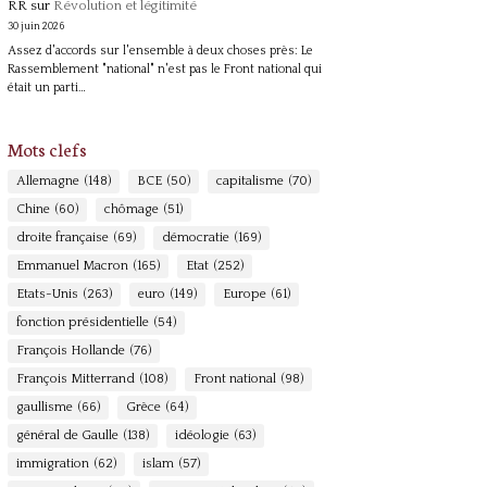
RR
sur
Révolution et légitimité
30 juin 2026
Assez d'accords sur l'ensemble à deux choses près: Le
Rassemblement "national" n'est pas le Front national qui
était un parti…
Mots clefs
Allemagne
(148)
BCE
(50)
capitalisme
(70)
Chine
(60)
chômage
(51)
droite française
(69)
démocratie
(169)
Emmanuel Macron
(165)
Etat
(252)
Etats-Unis
(263)
euro
(149)
Europe
(61)
fonction présidentielle
(54)
François Hollande
(76)
François Mitterrand
(108)
Front national
(98)
gaullisme
(66)
Grèce
(64)
général de Gaulle
(138)
idéologie
(63)
immigration
(62)
islam
(57)