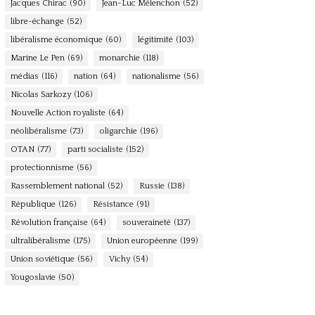
Jacques Chirac
(90)
Jean-Luc Mélenchon
(52)
libre-échange
(52)
libéralisme économique
(60)
légitimité
(103)
Marine Le Pen
(69)
monarchie
(118)
médias
(116)
nation
(64)
nationalisme
(56)
Nicolas Sarkozy
(106)
Nouvelle Action royaliste
(64)
néolibéralisme
(73)
oligarchie
(196)
OTAN
(77)
parti socialiste
(152)
protectionnisme
(56)
Rassemblement national
(52)
Russie
(138)
République
(126)
Résistance
(91)
Révolution française
(64)
souveraineté
(137)
ultralibéralisme
(175)
Union européenne
(199)
Union soviétique
(56)
Vichy
(54)
Yougoslavie
(50)