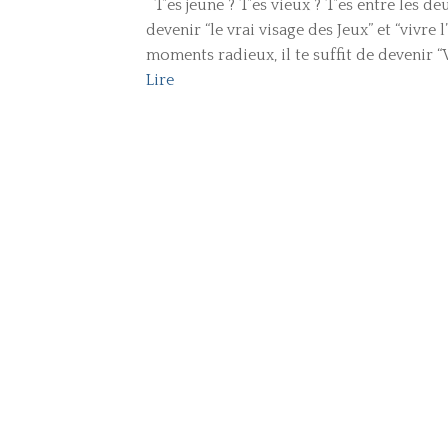
T’es jeune ? T’es vieux ? T’es entre les de
devenir “le vrai visage des Jeux” et “vivre
moments radieux, il te suffit de devenir “V
Lire