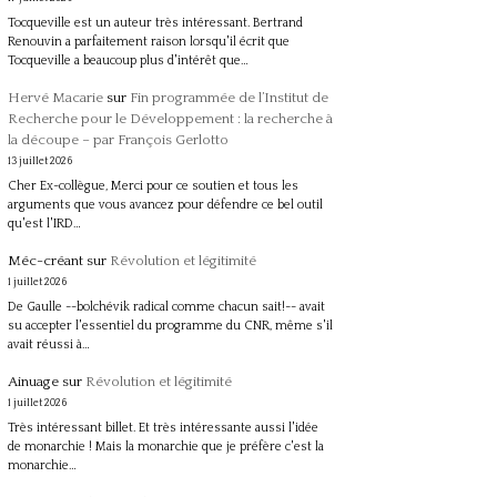
Tocqueville est un auteur très intéressant. Bertrand
Renouvin a parfaitement raison lorsqu'il écrit que
Tocqueville a beaucoup plus d'intérêt que…
Hervé Macarie
sur
Fin programmée de l’Institut de
Recherche pour le Développement : la recherche à
la découpe – par François Gerlotto
13 juillet 2026
Cher Ex-collègue, Merci pour ce soutien et tous les
arguments que vous avancez pour défendre ce bel outil
qu'est l'IRD…
Méc-créant
sur
Révolution et légitimité
1 juillet 2026
De Gaulle --bolchévik radical comme chacun sait!-- avait
su accepter l'essentiel du programme du CNR, même s'il
avait réussi à…
Ainuage
sur
Révolution et légitimité
1 juillet 2026
Très intéressant billet. Et très intéressante aussi l'idée
de monarchie ! Mais la monarchie que je préfère c'est la
monarchie…