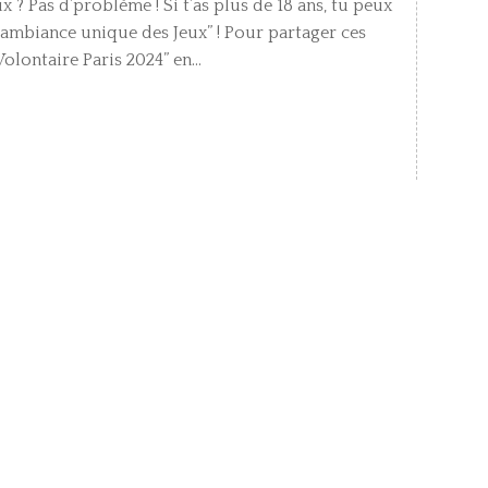
ux ? Pas d’problème ! Si t’as plus de 18 ans, tu peux
 l’ambiance unique des Jeux” ! Pour partager ces
olontaire Paris 2024” en...