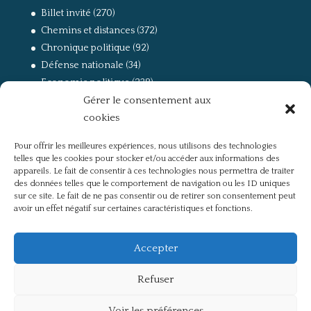
Billet invité
(270)
Chemins et distances
(372)
Chronique politique
(92)
Défense nationale
(34)
Economie politique
(238)
Gérer le consentement aux
Entretien
(168)
cookies
La guerre, la Résistance et la Déportation
(162)
la lutte des classes
(281)
Pour offrir les meilleures expériences, nous utilisons des technologies
Non classé
(42)
telles que les cookies pour stocker et/ou accéder aux informations des
Partis politiques, intelligentsia, médias
(750)
appareils. Le fait de consentir à ces technologies nous permettra de traiter
des données telles que le comportement de navigation ou les ID uniques
Présentation
(4)
sur ce site. Le fait de ne pas consentir ou de retirer son consentement peut
Références
(57)
avoir un effet négatif sur certaines caractéristiques et fonctions.
Res Publica
(649)
Union européenne
(238)
Accepter
Refuser
Voir les préférences