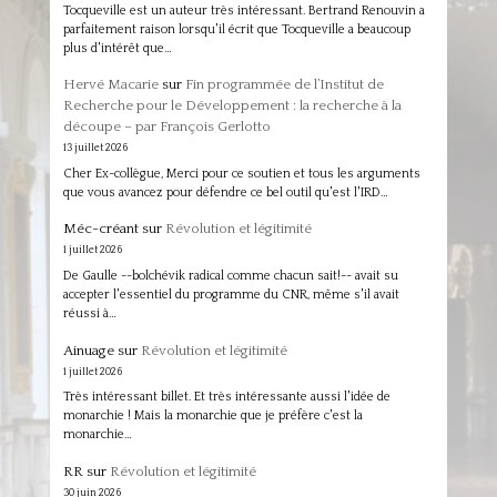
Tocqueville est un auteur très intéressant. Bertrand Renouvin a
parfaitement raison lorsqu'il écrit que Tocqueville a beaucoup
plus d'intérêt que…
Hervé Macarie
sur
Fin programmée de l’Institut de
Recherche pour le Développement : la recherche à la
découpe – par François Gerlotto
13 juillet 2026
Cher Ex-collègue, Merci pour ce soutien et tous les arguments
que vous avancez pour défendre ce bel outil qu'est l'IRD…
Méc-créant
sur
Révolution et légitimité
1 juillet 2026
De Gaulle --bolchévik radical comme chacun sait!-- avait su
accepter l'essentiel du programme du CNR, même s'il avait
réussi à…
Ainuage
sur
Révolution et légitimité
1 juillet 2026
Très intéressant billet. Et très intéressante aussi l'idée de
monarchie ! Mais la monarchie que je préfère c'est la
monarchie…
RR
sur
Révolution et légitimité
30 juin 2026