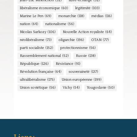
Jean-Luc Mélenchon
(52)
libre-échange
(52)
libéralisme économique
(60)
légitimité
(103)
Marine Le Pen
(69)
monarchie
(118)
médias
(116)
nation
(64)
nationalisme
(56)
Nicolas Sarkozy
(106)
Nouvelle Action royaliste
(64)
néolibéralisme
(73)
oligarchie
(196)
OTAN
(77)
parti socialiste
(152)
protectionnisme
(56)
Rassemblement national
(52)
Russie
(138)
République
(126)
Résistance
(91)
Révolution française
(64)
souveraineté
(137)
ultralibéralisme
(175)
Union européenne
(199)
Union soviétique
(56)
Vichy
(54)
Yougoslavie
(50)
Liens :