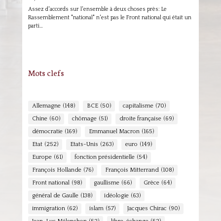
Assez d'accords sur l'ensemble à deux choses près: Le
Rassemblement "national" n'est pas le Front national qui était un
parti…
Mots clefs
Allemagne
(148)
BCE
(50)
capitalisme
(70)
Chine
(60)
chômage
(51)
droite française
(69)
démocratie
(169)
Emmanuel Macron
(165)
Etat
(252)
Etats-Unis
(263)
euro
(149)
Europe
(61)
fonction présidentielle
(54)
François Hollande
(76)
François Mitterrand
(108)
Front national
(98)
gaullisme
(66)
Grèce
(64)
général de Gaulle
(138)
idéologie
(63)
immigration
(62)
islam
(57)
Jacques Chirac
(90)